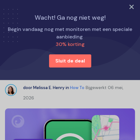
PROBEER NU
Wacht! Ga nog niet weg!
Home
Hoe te
Begin vandaag nog met monitoren met een speciale
Hoe iemand volgen op WhatsApp: 5 beste locatietrackers
aanbieding
30% korting
Hoe iemand volgen op WhatsApp: 5
Sluit de deal
beste locatietrackers
Bijgewerkt
06 mei,
door
Melissa E. Henry
in
How To
2026