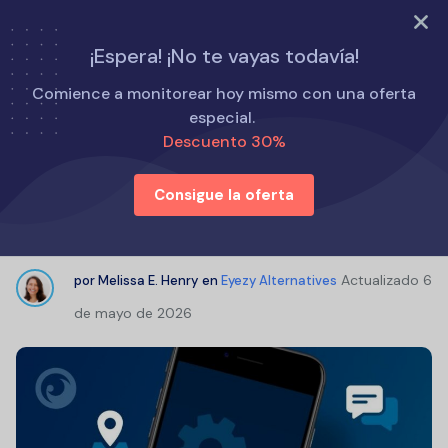
PRUEBA AHORA
¡Espera! ¡No te vayas todavía!
Inicio
Alternativas a Eyezy
Comience a monitorear hoy mismo con una oferta
FlexiSPY Review: How to Install & How Much Does It Cost?
especial.
Descuento 30%
FlexiSPY Review: How to Install &
Consigue la oferta
How Much Does It Cost?
Actualizado
6
por
Melissa E. Henry
en
Eyezy Alternatives
de mayo de 2026