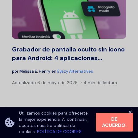
Grabador de pantalla oculto sin icono
para Android: 4 aplicaciones...
por
Melissa E. Henry
en
Eyezy Alternatives
Actualizado
6 de mayo de 2026
4 min de lectura
Utilizamos cookies para ofrecerte
DE
la mejor experiencia. Al continuar,
ACUERDO.
aceptas nuestra política de
Vea todo en todas partes con Eyezy.
cookies.
POLÍTICA DE COOKIES