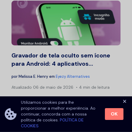
Gravador de tela oculto sem ícone
para Android: 4 aplicativos...
por
Melissa E. Henry
em
Eyezy Alternatives
Atualizado
06 de maio de 2026
4 min de leitura
Utilizamos cookies para lhe
proporcionar a melhor experiência. Ao
OK
continuar, concorda com a nossa
política de cookies.
POLÍTICA DE
COOKIES
Veja tudo em qualquer lugar com o Eyezy.