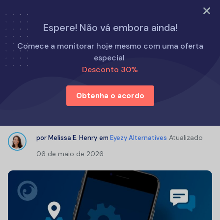
EXPERIMENTE AGORA
Espere! Não vá embora ainda!
Início
Alternativas ao Eyezy
Comece a monitorar hoje mesmo com uma oferta
FlexiSPY Review: How to Install & How Much Does It Cost?
especial
Desconto 30%
FlexiSPY Review: How to Install &
Obtenha o acordo
How Much Does It Cost?
Atualizado
por
Melissa E. Henry
em
Eyezy Alternatives
06 de maio de 2026