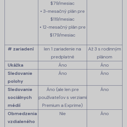
$79/mesiac
• 3-mesačný plán pre
$119/mesiac
• 12-mesačný plán pre
$179/mesiac
# zariadení
len 1 zariadenie na
Až 3 s rodinným
predplatné
plánom
Ukážka
Áno
Áno
Sledovanie
Áno
Áno
polohy
Sledovanie
Áno (ale len pre
Áno
sociálnych
používateľov s verziami
médií
Premium a Exprime)
Obmedzenia
Nie
Áno
vzdialeného