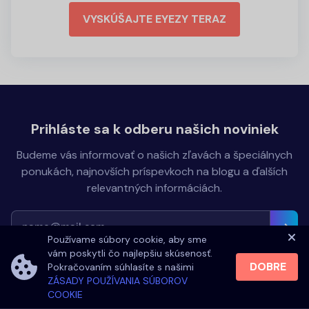
VYSKÚŠAJTE EYEZY TERAZ
Prihláste sa k odberu našich noviniek
Budeme vás informovať o našich zľavách a špeciálnych
ponukách, najnovších príspevkoch na blogu a ďalších
relevantných informáciách.
Používame súbory cookie, aby sme
vám poskytli čo najlepšiu skúsenosť.
DOBRE
Pokračovaním súhlasíte s našimi
Prihlásením sa k odberu našich newsletterov súhlasíte so
ZÁSADY POUŽÍVANIA SÚBOROV
zasielaním našich marketingových e-mailov.
COOKIE