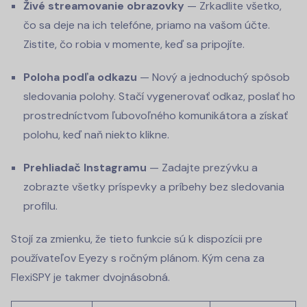
Živé streamovanie obrazovky
— Zrkadlite všetko,
čo sa deje na ich telefóne, priamo na vašom účte.
Zistite, čo robia v momente, keď sa pripojíte.
Poloha podľa odkazu
— Nový a jednoduchý spôsob
sledovania polohy. Stačí vygenerovať odkaz, poslať ho
prostredníctvom ľubovoľného komunikátora a získať
polohu, keď naň niekto klikne.
Prehliadač Instagramu
— Zadajte prezývku a
zobrazte všetky príspevky a príbehy bez sledovania
profilu.
Stojí za zmienku, že tieto funkcie sú k dispozícii pre
používateľov Eyezy s ročným plánom. Kým cena za
FlexiSPY je takmer dvojnásobná.