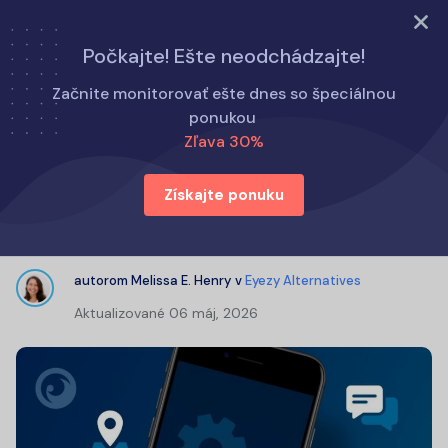
Vyskúšajte teraz
Počkajte! Ešte neodchádzajte!
Domov
Alternatívy k Eyezy
Začnite monitorovať ešte dnes so špeciálnou
FlexiSPY Review: How to Install & How Much Does It Cost?
ponukou
Zľava 30%
FlexiSPY Review: How to Install &
Získajte ponuku
How Much Does It Cost?
autorom
Melissa E. Henry
v
Eyezy Alternatives
Aktualizované
06 máj, 2026