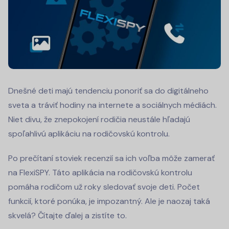
Dnešné deti majú tendenciu ponoriť sa do digitálneho
sveta a tráviť hodiny na internete a sociálnych médiách.
Niet divu, že znepokojení rodičia neustále hľadajú
spoľahlivú aplikáciu na rodičovskú kontrolu.
Po prečítaní stoviek recenzií sa ich voľba môže zamerať
na FlexiSPY. Táto aplikácia na rodičovskú kontrolu
pomáha rodičom už roky sledovať svoje deti. Počet
funkcií, ktoré ponúka, je impozantný. Ale je naozaj taká
skvelá? Čítajte ďalej a zistíte to.