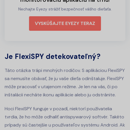
Nechajte Eyezy strážiť bezpečnosť vášho dieťaťa.
VYSKÚŠAJTE EYEZY TERAZ
Je FlexiSPY detekovateľný?
Táto otázka trápi mnohých rodičov. S aplikáciou FlexiSPY
sa nemusíte obávať, že ju vaše dieťa odinštaluje. FlexiSPY
môže pracovať v utajenom režime. Je len na vás, či po
inštalácii necháte ikonu aplikácie alebo ju odstránite.
Hoci FlexiSPY funguje v pozadí, niektorí používatelia
tvrdia, že ho môže odhaliť antispywarový softvér. Takéto
prípady sú častejšie u používateľov systému Android. Ak