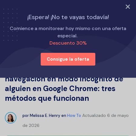
PRUEBA AHORA
¡Espera! ¡No te vayas todavía!
Inicio
Cómo
Comience a monitorear hoy mismo con una oferta
Cómo encontrar el historial de navegación en modo
especial.
incógnito de alguien en Google Chrome: tres métodos
Descuento 30%
que funcionan
Consigue la oferta
Cómo encontrar el historial de
navegación en modo incógnito de
alguien en Google Chrome: tres
métodos que funcionan
Actualizado
6 de mayo
por
Melissa E. Henry
en
How To
de 2026