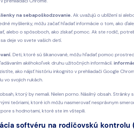
 v prehliadači Chrome.
lienky na sebapoškodzovanie.
Ak uvažujú o ublížení si aleb
dné myšlienky, môžu začať hľadať informácie o tom, ako ďale
ť, alebo o spôsoboch, ako získať pomoc. Ak ste rodič, potre
 sa deje vo svete vašich detí.
vaní.
Deti, ktoré sú šikanované, môžu hľadať pomoc prostre
ľadávaním akéhokoľvek druhu užitočných informácií.
informác
istíte, ako nájsť históriu inkognito v prehliadači Google Chr
u vo svojich rukách.
obsah, ktorý by nemali. Nielen porno. Násilný obsah. Stránky s
nými teóriami, ktoré ich môžu nasmerovať nesprávnym smero
zpore s hodnotami, ktoré ste im vštepili.
alácia softvéru na rodičovskú kontrolu