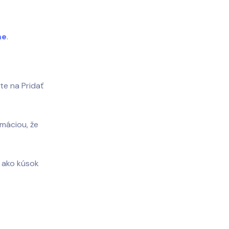
me
.
te na Pridať
rmáciou, že
á ako kúsok