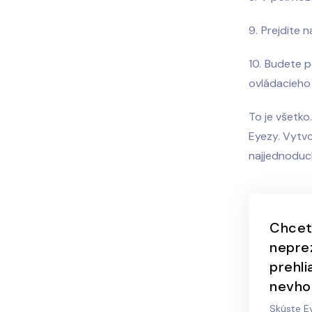
Prejdite n
Budete po
ovládacieho 
To je všetko
Eyezy. Vytvo
najjednoduch
Chcete
nepre
prehl
nevho
Skúste Ey