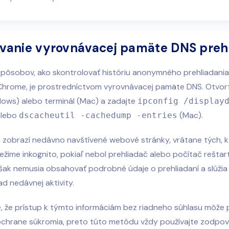
ívanie vyrovnávacej pamäte DNS preh
pôsobov, ako skontrolovať históriu anonymného prehliadania
 Chrome, je prostredníctvom vyrovnávacej pamäte DNS. Otvor
dows) alebo terminál (Mac) a zadajte
ipconfig /display
alebo
(Mac).
dscacheutil -cachedump -entries
 zobrazí nedávno navštívené webové stránky, vrátane tých, k
ežime inkognito, pokiaľ nebol prehliadač alebo počítač reštar
šak nemusia obsahovať podrobné údaje o prehliadaní a slúžia
ad nedávnej aktivity.
, že prístup k týmto informáciám bez riadneho súhlasu môže
ochrane súkromia, preto túto metódu vždy používajte zodpov