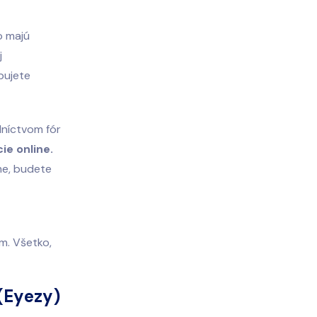
o majú
j
bujete
dníctvom fór
ie online.
ome, budete
m. Všetko,
 (Eyezy)