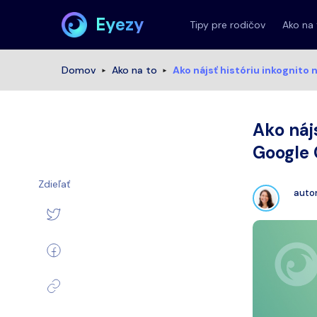
Eyezy
Tipy pre rodičov
Ako na
Domov
Ako na to
Ako nájsť históriu inkognito
Ako náj
Google 
Zdieľať
auto