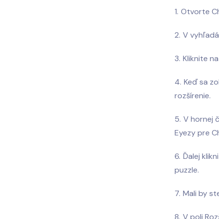
Otvorte C
V vyhľadá
Kliknite n
Keď sa zo
rozšírenie.
V hornej 
Eyezy pre C
Ďalej klik
puzzle.
Mali by st
V poli Roz