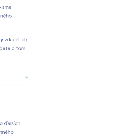
o sme
ymného
zy
zrkadlí ich
udete o tom
o ďalších
ymného