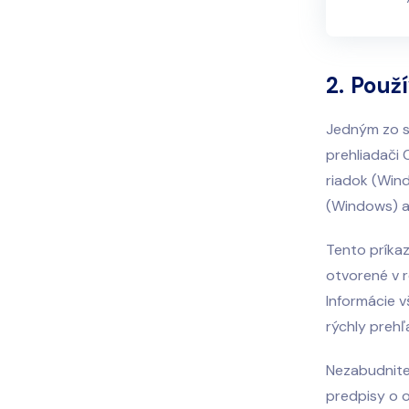
2.
Použ
Jedným zo s
prehliadači
riadok (Win
(Windows) 
Tento príkaz
otvorené v r
Informácie v
rýchly prehľ
Nezabudnite
predpisy o 