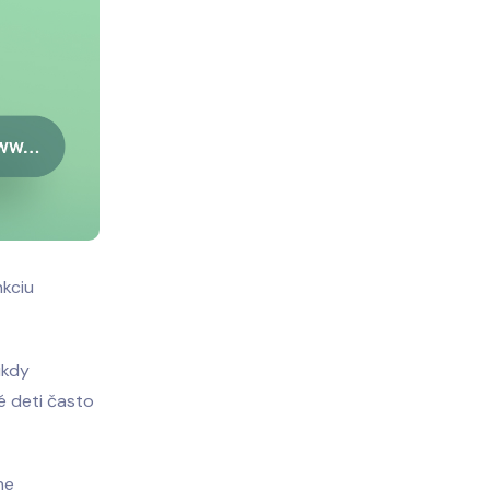
nkciu
ikdy
é deti často
ne