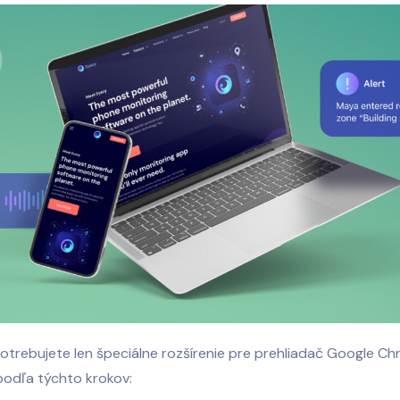
otrebujete len špeciálne rozšírenie pre prehliadač Google Ch
podľa týchto krokov: