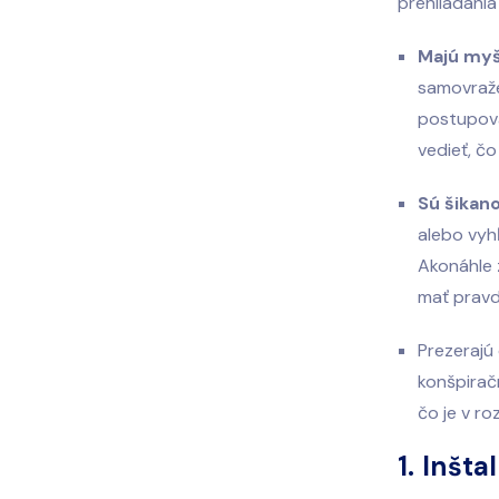
prehliadania
Majú myš
samovraže
postupova
vedieť, čo
Sú šikano
alebo vyh
Akonáhle z
mať pravd
Prezerajú 
konšpirač
čo je v ro
1. Inšt