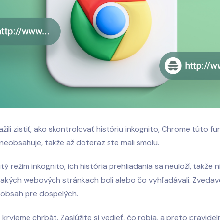
žili zistiť, ako skontrolovať históriu inkognito, Chrome túto fu
eobsahuje, takže až doteraz ste mali smolu.
ý režim inkognito, ich história prehliadania sa neuloží, takže n
a akých webových stránkach boli alebo čo vyhľadávali. Zvedav
 obsah pre dospelých.
kryjeme chrbát. Zaslúžite si vedieť, čo robia, a preto pravidel