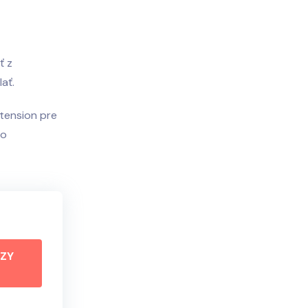
ť z
ať.
xtension pre
čo
EZY