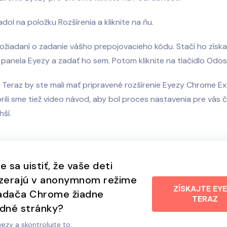
adol na položku Rozšírenia a kliknite na ňu.
žiadaní o zadanie vášho prepojovacieho kódu. Stačí ho získa
panela Eyezy a zadať ho sem. Potom kliknite na tlačidlo Odosl
. Teraz by ste mali mať pripravené rozšírenie Eyezy Chrome E
rili sme tiež video návod, aby bol proces nastavenia pre vás 
ší.
 sa uistiť, že vaše deti
zerajú v anonymnom režime
ZÍSKAJTE EY
iadača Chrome žiadne
TERAZ
dné stránky?
ezy a skontrolujte to.