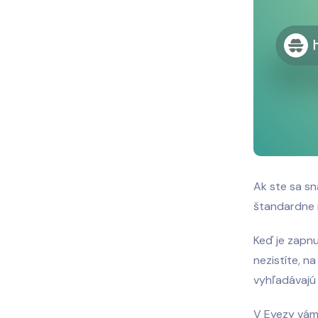
Ak ste sa sna
štandardne n
Keď je zapnut
nezistíte, n
vyhľadávajú
V Eyezy vám 