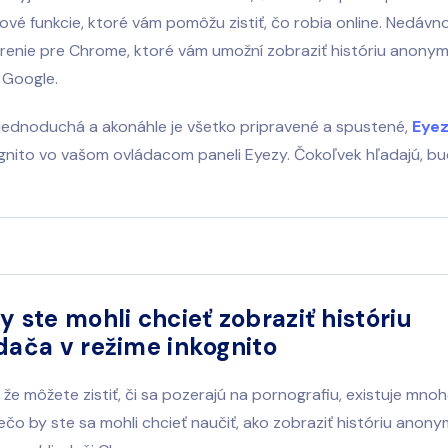
vé funkcie, ktoré vám pomôžu zistiť, čo robia online. Nedávn
šírenie pre Chrome, ktoré vám umožní zobraziť históriu anon
 Google.
e jednoduchá a akonáhle je všetko pripravené a spustené,
Eye
ognito vo vašom ovládacom paneli Eyezy. Čokoľvek hľadajú, b
y ste mohli chcieť zobraziť históriu
dača v režime inkognito
že môžete zistiť, či sa pozerajú na pornografiu, existuje mnoh
čo by ste sa mohli chcieť naučiť, ako zobraziť históriu anon