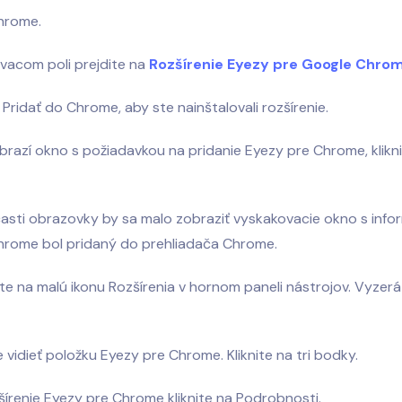
hrome.
vacom poli prejdite na
Rozšírenie Eyezy pre Google Chro
a Pridať do Chrome, aby ste nainštalovali rozšírenie.
brazí okno s požiadavkou na pridanie Eyezy pre Chrome, klikni
časti obrazovky by sa malo zobraziť vyskakovacie okno s info
hrome bol pridaný do prehliadača Chrome.
nite na malú ikonu Rozšírenia v hornom paneli nástrojov. Vyzer
e vidieť položku Eyezy pre Chrome. Kliknite na tri bodky.
šírenie Eyezy pre Chrome kliknite na Podrobnosti.