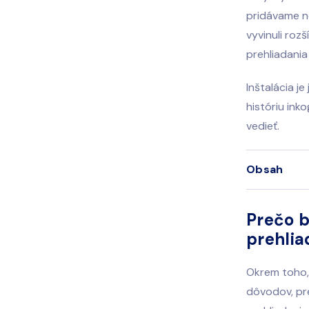
pridávame no
vyvinuli roz
prehliadania
Inštalácia j
históriu ink
vedieť.
Obsah
Prečo b
prehlia
Okrem toho, 
dôvodov, pre