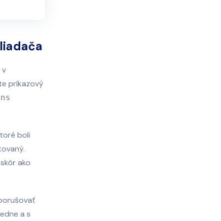
liadača
 v
te príkazový
dns
toré boli
tovaný.
 skôr ako
 porušovať
edne a s