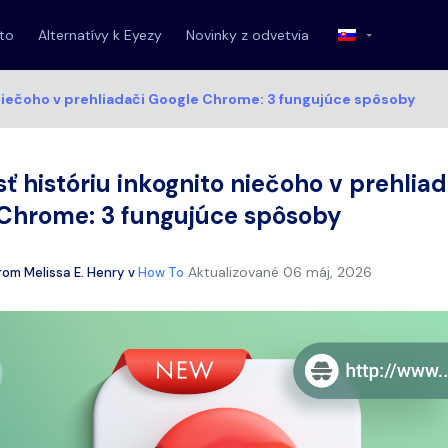
 to
Alternatívy k Eyezy
Novinky z odvetvia
 niečoho v prehliadači Google Chrome: 3 fungujúce spôsoby
sť históriu inkognito niečoho v prehliad
Chrome: 3 fungujúce spôsoby
Aktualizované
06 máj, 2026
rom
Melissa E. Henry
v
How To