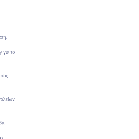
αση.
 για το
 σας
γαλείων.
δα.
ες.