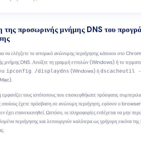
 της προσωρινής μνήμης DNS του προγρ
σης
ια να ελέγξετε το ιστορικό ανώνυμης περιήγησης κάποιου στο Chrom
ής μνήμης DNS. Ανοίξτε τη γραμμή εντολών (Windows) ή το τερματι
στε
(Windows) ή
ipconfig /displaydns
dscacheutil 
Mac).
ή εμφανίζει τους ιστότοπους που επισκεφθήκατε πρόσφατα, συμπερι
ς οποίους έχετε πρόσβαση σε ανώνυμη περιήγηση, εφόσον ο browser
εν έχει επανεκκινηθεί. Ωστόσο, οι πληροφορίες ενδέχεται να μην πε
δομένα περιήγησης και λειτουργούν καλύτερα ως γρήγορη εικόνα της
ς.