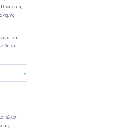
. Πρόσφατα,
νώνυμης
νιστεί το
ν, θα το
λοί άλλοι
ώνυμης