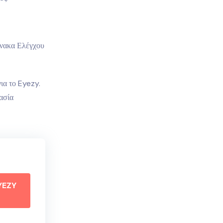
ίνακα Ελέγχου
ια το Eyezy.
ασία
YEZY