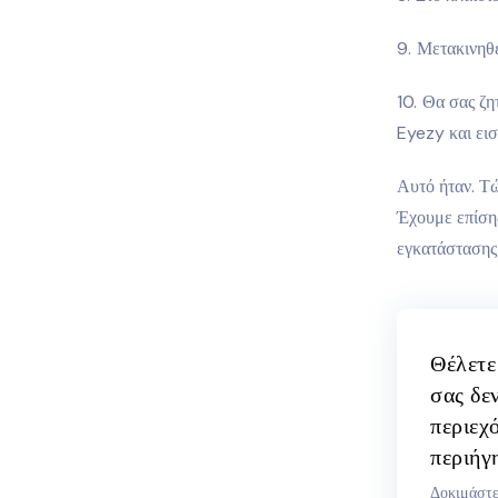
Μετακινηθε
Θα σας ζη
Eyezy και εισ
Αυτό ήταν. Τ
Έχουμε επίσης
εγκατάστασης 
Θέλετε 
σας δε
περιεχ
περιήγ
Δοκιμάστε