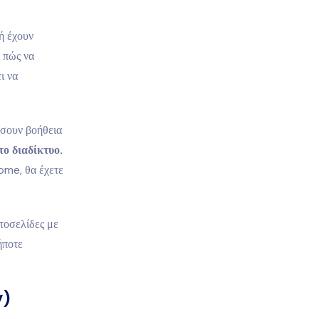
ή έχουν
 πώς να
ι να
ήσουν βοήθεια
ο διαδίκτυο.
ome, θα έχετε
τοσελίδες με
ήποτε
y)