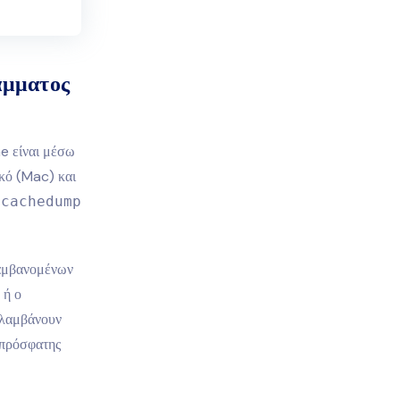
άμματος
e είναι μέσω
κό (Mac) και
-cachedump
λαμβανομένων
 ή ο
ριλαμβάνουν
 πρόσφατης