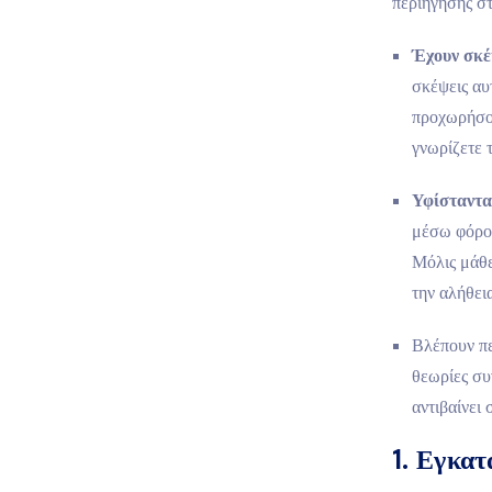
περιήγησης σ
Έχουν σκέ
σκέψεις αυ
προχωρήσου
γνωρίζετε 
Υφίσταντα
μέσω φόρο
Μόλις μάθε
την αλήθεια
Βλέπουν πε
θεωρίες συ
αντιβαίνει 
1. Εγκατ