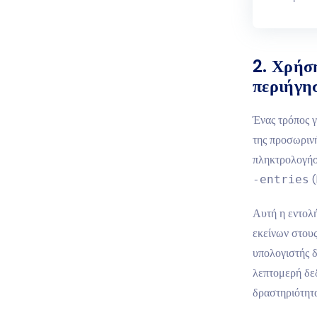
2.
Χρήση
περιήγη
Ένας τρόπος γ
της προσωριν
πληκτρολογή
(
-entries
Αυτή η εντολ
εκείνων στου
υπολογιστής δ
λεπτομερή δε
δραστηριότητα