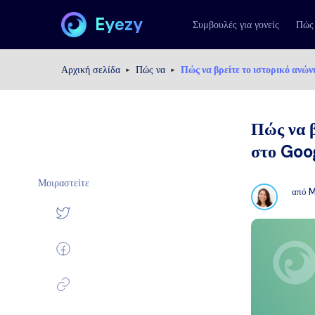
Eyezy
Συμβουλές για γονείς
Πώς
Αρχική σελίδα
Πώς να
Πώς να βρείτε το ιστορικό αν
Πώς να β
στο Goo
Μοιραστείτε
από
M