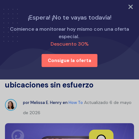
PRUEBA AHORA
¡Espera! ¡No te vayas todavía!
Inicio
Cómo
Comience a monitorear hoy mismo con una oferta
Buscador de ubicaciones de Snapchat: cómo rastrear
especial.
ubicaciones sin esfuerzo
Descuento 30%
Consigue la oferta
Buscador de ubicaciones de
Snapchat: cómo rastrear
ubicaciones sin esfuerzo
Actualizado
6 de mayo
por
Melissa E. Henry
en
How To
de 2026