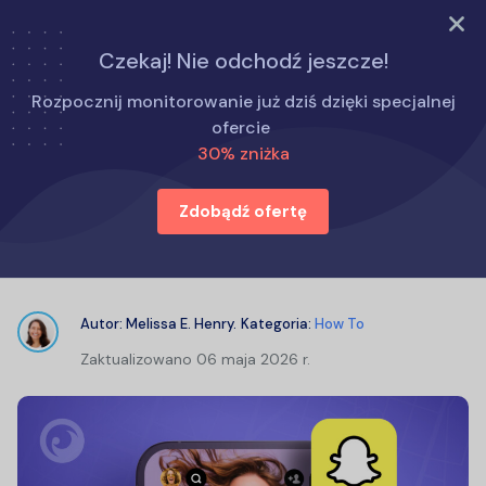
WYPRÓBUJ TERAZ
Czekaj! Nie odchodź jeszcze!
Strona główna
Jak to zrobić
Rozpocznij monitorowanie już dziś dzięki specjalnej
Wyszukiwarka lokalizacji Snapchat: jak łatwo śledzić
ofercie
lokalizacje
30% zniżka
Zdobądź ofertę
Wyszukiwarka lokalizacji Snapchat:
jak łatwo śledzić lokalizacje
Autor:
Melissa E. Henry
.
Kategoria:
How To
Zaktualizowano
06 maja 2026 r.