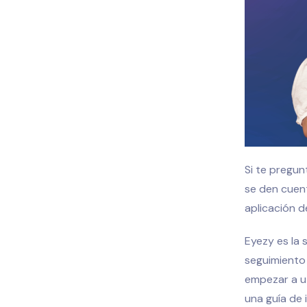
Si te pregun
se den cuent
aplicación 
Eyezy es la 
seguimiento 
empezar a ut
una guía de 