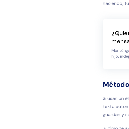
haciendo, tú
¿Quier
mensa
Manténga
hijo, in
Método 
Si usan un i
texto autom
guardan y se
¿Cómo te ayu