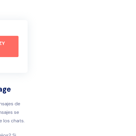
ZY
age
ensajes de
nsajes se
 los chats.
ijos? Si