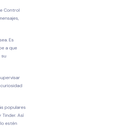
de Control
mensajes,
sea. Es
ebe a que
 su
supervisar
 curiosidad
más populares
Tinder. Así
lo estén