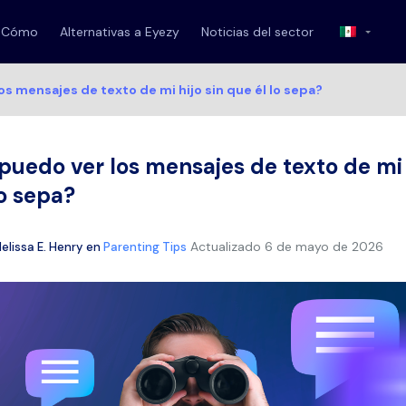
Cómo
Alternativas a Eyezy
Noticias del sector
s mensajes de texto de mi hijo sin que él lo sepa?
uedo ver los mensajes de texto de mi h
lo sepa?
Actualizado
6 de mayo de 2026
elissa E. Henry
en
Parenting Tips