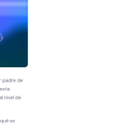
er padre de
esta
l nivel de
 qué se