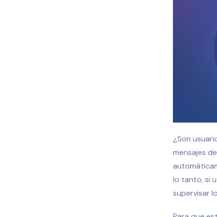
¿Son usuario
mensajes de 
automáticam
lo tanto, si
supervisar l
Para que est