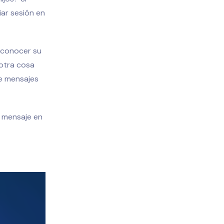
iar sesión en
s conocer su
 otra cosa
e mensajes
n mensaje en