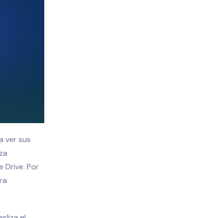
a ver sus
iza
 Drive. Por
ra
sliza el