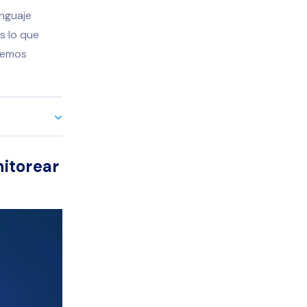
nguaje
s lo que
enemos
itorear