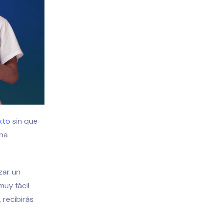
xto
sin que
una
zar un
muy fácil
, recibirás