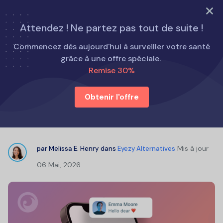
ESSAYEZ MAINTENANT
Attendez ! Ne partez pas tout de suite !
Accueil
Alternatives au Eyezy
Commencez dès aujourd'hui à surveiller votre santé
Mobilespy.at Review 2026 : Cela vaut-il la peine de
grâce à une offre spéciale.
l'utiliser ?
Remise 30%
Obtenir l'offre
Mobilespy.at Review 2026 : Cela
vaut-il la peine de l'utiliser ?
Mis à jour
par
Melissa E. Henry
dans
Eyezy Alternatives
06 Mai, 2026