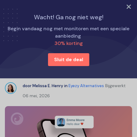
PROBEER NU
Wacht! Ga nog niet weg!
Home
Eyezy Alternatieven
Begin vandaag nog met monitoren met een speciale
Mobilespy.at Review 2026: Is het de moeite waard?
aanbieding
30% korting
Mobilespy.at Review 2026: Is het de
Sluit de deal
moeite waard?
Bijgewerkt
door
Melissa E. Henry
in
Eyezy Alternatives
06 mei, 2026