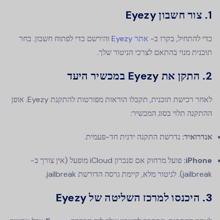
1. צור חשבון Eyezy
כדי להתחיל, בקרו ב-
אתר Eyezy
והירשם כדי לפתוח חשבון. בחר
תוכנית מנוי בהתאם לצרכי הניטור שלך.
2. התקן את Eyezy במכשיר היעד
לאחר רכישת תוכנית, תקבלו הוראות מפורטות להתקנת Eyezy. אופן
ההתקנה תלוי בסוג המכשיר:
אנדרואיד:
נדרשת התקנה ידנית חד-פעמית.
iPhone:
פועל מרחוק אם סנכרון iCloud מופעל (אין צורך ב-
jailbreak). לניטור מלא, קיימת גרסה הדורשת jailbreak.
3. היכנסו למרכז השליטה של Eyezy