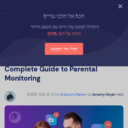
נסה עכשיו
חכו! אל תלכו עדיין!
דף הבית
חדשות התעשייה
התחילו לעקוב עוד היום עם מבצע מיוחד
What Is Eyezy & How to Use It? A Complete Guide to
הנחה על דגם 30%
Parental Monitoring
קבלו את המבצע
What Is Eyezy & How to Use It? A
Complete Guide to Parental
Monitoring
עודכן
6 במאי 2026
מאת
Jeremy Heyer
ב-
Industry News