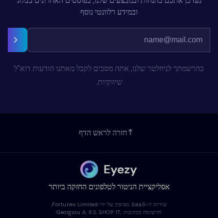
נעדכן אתכם בהנחות ובמבצעים שלנו, בפוסטים האחרונים בבלוג
ובמידע רלוונטי נוסף
בהרשמתך לניוזלטר שלנו, אתה מסכים לקבל מאתנו הודעות דוא"ל
שיווקיות.
חזרה לראש הדף
אפליקציית הניטור לטלפונים החזקה ביותר
שירות ה-SaaS מסופק על ידי Fortunex Limited,
הרשומה בכתובת: Georgiou A, 83, SHOP 17,