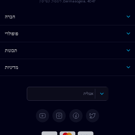
Germasogeia, 4047, לימסול, קפריסין
חברה
פופולרי
תכונות
מדיניות
אנגלית
גרמנית
ספרדית