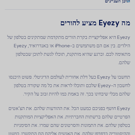
תוכן העניינים
מה Eyezy מציע להורים
Eyezy היא אפליקציית בקרת הורים מתקדמת שמתקינים בטלפון של
הילדים. בין אם הם משתמשים ב-iPhone או באנדרואיד, Eyezy
מתאימה לכם. וברגע שהיא מותקנת, תוכלו לגשת לתוכן שבטלפון
שלהם.
תחשבו על Eyezy כעל דלת אחורית לעולמם הדיגיטלי. פשוט היכנסו
לחשבון ה-Eyezy שלכם ותוכלו לראות את כל מה שקורה בטלפון
שלהם מבלי שיבחינו בכך. זה באמת כמו להיות זבוב על הקיר.
Eyezy חושף בפניכם כמעט הכל. את ההודעות שלהם. את הצ'אטים
הפרטיים שלהם ברשתות החברתיות. את האפליקציות המותקנות
בטלפון שלהם. את התמונות והסרטונים שהם שמרו. את הסימניות
וההיסטוריה בדפדפן שלהם. את האנשים אליהם הם התקשרו. כמעט