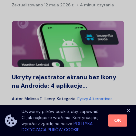
Zaktualizowano
12 maja 2026 r.
4 minut czytania
Ukryty rejestrator ekranu bez ikony
na Androida: 4 aplikacje...
Autor:
Melissa E. Henry
.
Kategoria:
Eyezy Alternatives
Zaktualizowano
06 maja 2026 r.
4 minut czytania
Używamy plików cookie, aby zapewnić
Ci jak najlepsze wrażenia. Kontynuując,
OK
wyrażasz zgodę na nasze
POLITYKA
DOTYCZĄCA PLIKÓW COOKIE