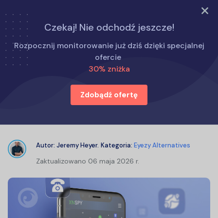
WYPRÓBUJ TERAZ
Czekaj! Nie odchodź jeszcze!
Strona główna
Alternatywy dla Eyezy
Rozpocznij monitorowanie już dziś dzięki specjalnej
Recenzja XNSPY: Jak to działa? Czy XNSPY jest legalne?
ofercie
Wyjaśnienie
30% zniżka
Zdobądź ofertę
Recenzja XNSPY: Jak to działa? Czy
XNSPY jest legalne? Wyjaśnienie
Autor:
Jeremy Heyer
.
Kategoria:
Eyezy Alternatives
Zaktualizowano
06 maja 2026 r.