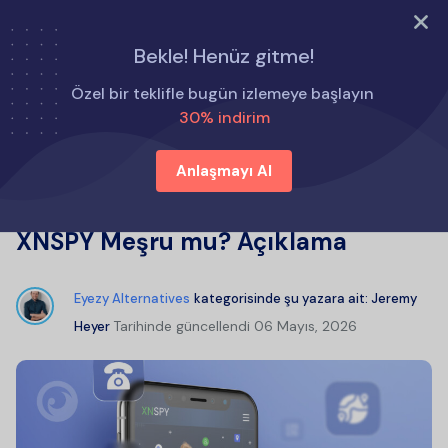
ŞİMDİ DENE
Bekle! Henüz gitme!
Ana Sayfa
Eyezy Alternatifleri
Özel bir teklifle bugün izlemeye başlayın
XNSPY İncelemesi: Nasıl Çalışır? XNSPY Meşru mu?
30% indirim
Açıklama
Anlaşmayı Al
XNSPY İncelemesi: Nasıl Çalışır?
XNSPY Meşru mu? Açıklama
Eyezy Alternatives
kategorisinde şu yazara ait:
Jeremy
Tarihinde güncellendi
06 Mayıs, 2026
Heyer