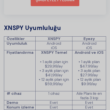
XNSPY Uyumluluğu
Özellikler
XNSPY
Eyezy
Uyumluluk
Android
Android
iOS
iOS
Fiyatlandırma
XNSPY Temel
Android ve iOS
• 1 aylık plan için
• 1 aylık plan
$29,99/ay
$47.99
/ay
• 3 aylık plan için
• 3 aylık plan
$41,99/ay
$27.99
/ay
• 12 aylık plan için
• 12 aylık plan
$59,99/ay
$9.99
/ay
# cihaz
1 cihaz
Aile Planı ile en
fazla 3 kişi
Demo
Evet
Evet
Konum izleme
Evet
Evet