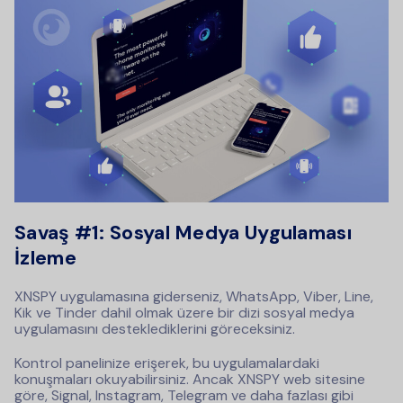
Savaş #1: Sosyal Medya Uygulaması
İzleme
XNSPY uygulamasına giderseniz, WhatsApp, Viber, Line,
Kik ve Tinder dahil olmak üzere bir dizi sosyal medya
uygulamasını desteklediklerini göreceksiniz.
Kontrol panelinize erişerek, bu uygulamalardaki
konuşmaları okuyabilirsiniz. Ancak XNSPY web sitesine
göre, Signal, Instagram, Telegram ve daha fazlası gibi