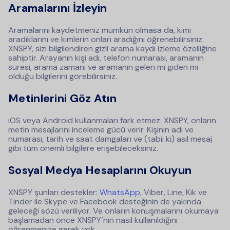
Aramalarını İzleyin
Aramalarını kaydetmeniz mümkün olmasa da, kimi
aradıklarını ve kimlerin onları aradığını öğrenebilirsiniz.
XNSPY, sizi bilgilendiren gizli arama kaydı izleme özelliğine
sahiptir. Arayanın kişi adı, telefon numarası, aramanın
süresi, arama zamanı ve aramanın gelen mi giden mi
olduğu bilgilerini görebilirsiniz.
Metinlerini Göz Atın
iOS veya Android kullanmaları fark etmez. XNSPY, onların
metin mesajlarını inceleme gücü verir. Kişinin adı ve
numarası, tarih ve saat damgaları ve (tabii ki) asıl mesaj
gibi tüm önemli bilgilere erişebileceksiniz.
Sosyal Medya Hesaplarını Okuyun
XNSPY şunları destekler:
WhatsApp
, Viber, Line, Kik ve
Tinder ile Skype ve Facebook desteğinin de yakında
geleceği sözü veriliyor. Ve onların konuşmalarını okumaya
başlamadan önce XNSPY'nin nasıl kullanıldığını
öğrenmenize gerek yok.