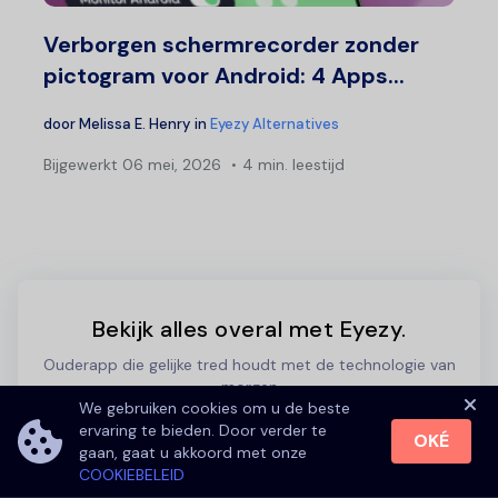
Verborgen schermrecorder zonder
pictogram voor Android: 4 Apps...
door
Melissa E. Henry
in
Eyezy Alternatives
Bijgewerkt
06 mei, 2026
4 min. leestijd
Bekijk alles overal met Eyezy.
Ouderapp die gelijke tred houdt met de technologie van
morgen
We gebruiken cookies om u de beste
ervaring te bieden. Door verder te
OKÉ
PROBEER EYEZY NU
gaan, gaat u akkoord met onze
COOKIEBELEID