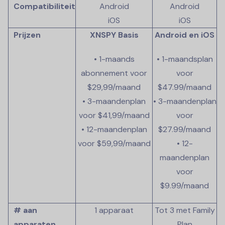
Compatibiliteit
Android
Android
iOS
iOS
Prijzen
XNSPY Basis
Android en iOS
• 1-maands
• 1-maandsplan
abonnement voor
voor
$29,99/maand
$47.99
/maand
• 3-maandenplan
• 3-maandenplan
voor $41,99/maand
voor
• 12-maandenplan
$27.99
/maand
voor $59,99/maand
• 12-
maandenplan
voor
$9.99
/maand
# aan
1 apparaat
Tot 3 met Family
apparaten
Plan