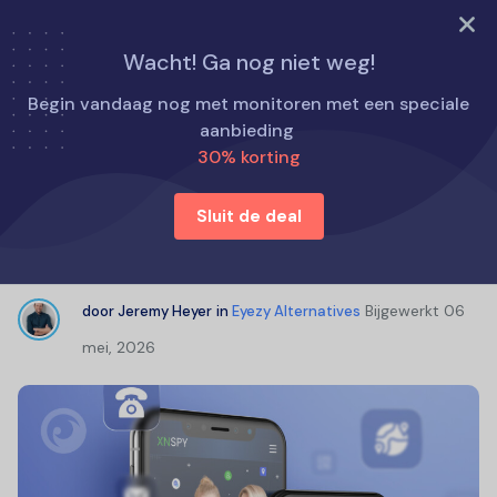
PROBEER NU
Wacht! Ga nog niet weg!
Home
Eyezy Alternatieven
Begin vandaag nog met monitoren met een speciale
XNSPY Review: Hoe werkt het? Is XNSPY legitiem? Uitleg
aanbieding
30% korting
XNSPY Review: Hoe werkt het? Is
Sluit de deal
XNSPY legitiem? Uitleg
Bijgewerkt
06
door
Jeremy Heyer
in
Eyezy Alternatives
mei, 2026