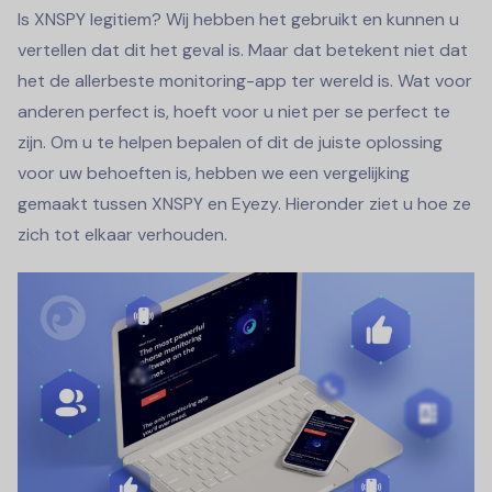
Is XNSPY legitiem? Wij hebben het gebruikt en kunnen u
vertellen dat dit het geval is. Maar dat betekent niet dat
het de allerbeste monitoring-app ter wereld is. Wat voor
anderen perfect is, hoeft voor u niet per se perfect te
zijn. Om u te helpen bepalen of dit de juiste oplossing
voor uw behoeften is, hebben we een vergelijking
gemaakt tussen XNSPY en Eyezy. Hieronder ziet u hoe ze
zich tot elkaar verhouden.