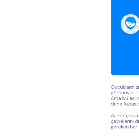
Çocuklarınız
görünüyor. T
Ama bu aslın
daha fazlasıd
Aslında, bir
çevrelerini d
gereken her 