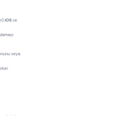
an)
iOS
ve
ulamayı
fonunu veya
olun.