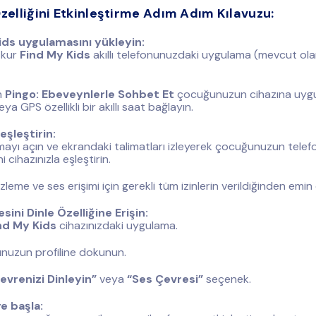
zelliğini Etkinleştirme Adım Adım Kılavuzu:
ids uygulamasını yükleyin:
 kur
Find My Kids
akıllı telefonunuzdaki uygulama (mevcut ol
n
Pingo: Ebeveynlerle Sohbet Et
çocuğunuzun cihazına uyg
ya GPS özellikli bir akıllı saat bağlayın.
eşleştirin:
ayı açın ve ekrandaki talimatları izleyerek çocuğunuzun tele
ni cihazınızla eşleştirin.
leme ve ses erişimi için gerekli tüm izinlerin verildiğinden emin 
sini Dinle Özelliğine Erişin:
nd My Kids
cihazınızdaki uygulama.
uzun profiline dokunun.
evrenizi Dinleyin”
veya
“Ses Çevresi”
seçenek.
e başla: