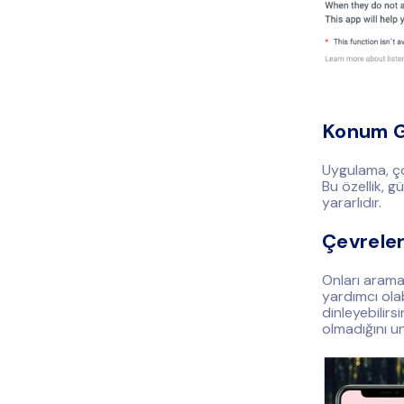
Konum G
Uygulama, ço
Bu özellik, g
yararlıdır.
Çevreler
Onları arama
yardımcı olab
dinleyebilir
olmadığını u