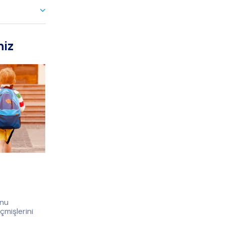
niz
unu
çmişlerini