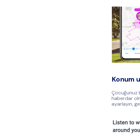
Konum uy
Çocuğunuz bi
haberdar olm
ayarlayın, ge