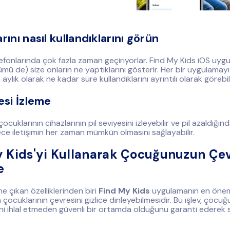
rını nasıl kullandıklarını görün
efonlarında çok fazla zaman geçiriyorlar. Find My Kids iOS uyg
mü de) size onların ne yaptıklarını gösterir. Her bir uygulamayı
 aylık olarak ne kadar süre kullandıklarını ayrıntılı olarak görebili
esi İzleme
ocuklarının cihazlarının pil seviyesini izleyebilir ve pil azaldığın
lece iletişimin her zaman mümkün olmasını sağlayabilir.
 Kids'yi Kullanarak Çocuğunuzun Çev
e
e çıkan özelliklerinden biri
Find My Kids
uygulamanın en önemli
çocuklarının çevresini gizlice dinleyebilmesidir. Bu işlev, çocu
i ihlal etmeden güvenli bir ortamda olduğunu garanti ederek 