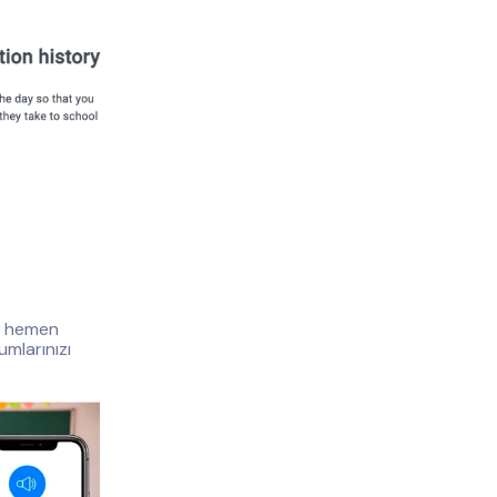
a) hemen
umlarınızı