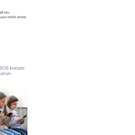
a, SOS konum
 sorun