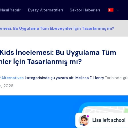
Nasıl Yapılır
Eyezy Alternatifleri
Sektör Haberleri
emesi: Bu Uygulama Tüm Ebeveynler İçin Tasarlanmış mı?
Kids İncelemesi: Bu Uygulama Tüm
ler İçin Tasarlanmış mı?
Tarihinde gü
 Alternatives
kategorisinde şu yazara ait:
Melissa E. Henry
s, 2026