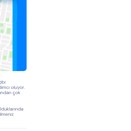
ibi
ımcı oluyor.
zından çok
olduklarında
ilmeniz