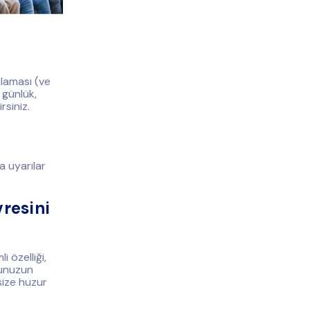
ulaması (ve
 günlük,
rsiniz.
da uyarılar
resini
 özelliği,
ğunuzun
size huzur