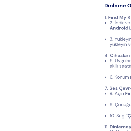
Dinleme Ö
Find My K
İndir ve
Android
).
Yükleyi
yükleyin ve
Cihazları 
Uygulam
akıllı saati
Konum iz
Ses Çevre
Açın
Fi
Çocuğun
Seç
“Ç
Dinlemey