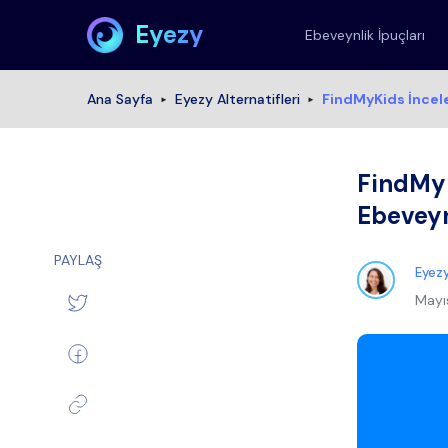
Eyezy
Ebeveynlik İpuçları
Ana Sayfa
Eyezy Alternatifleri
FindMyKids İncel
FindMy
Ebeveyn
PAYLAŞ
Eyezy
Mayı