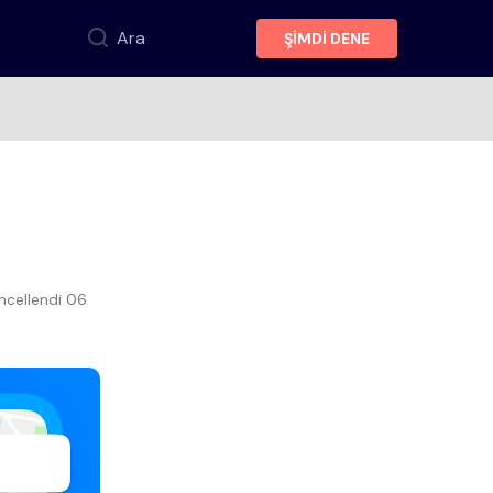
Ara
ŞİMDİ DENE
ncellendi
06