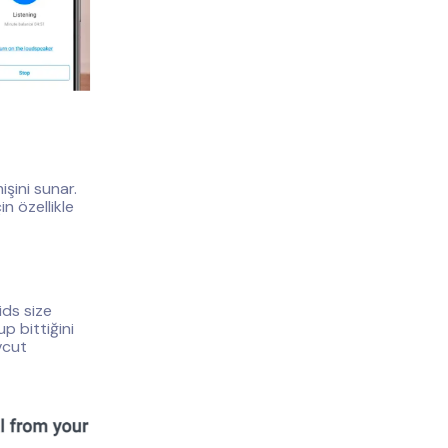
şini sunar.
in özellikle
ids size
up bittiğini
vcut