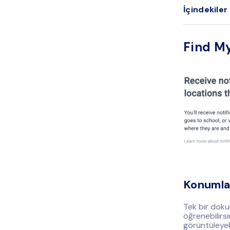
İçindekiler
Find My
Konumlar
Tek bir dokun
öğrenebilirs
görüntüleyebi