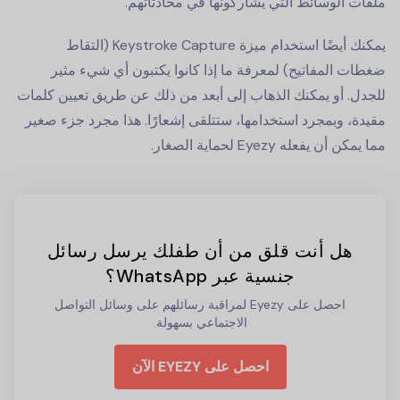
ملفات الوسائط التي يشاركونها في محادثاتهم.
يمكنك أيضًا استخدام ميزة Keystroke Capture (التقاط
ضغطات المفاتيح) لمعرفة ما إذا كانوا يكتبون أي شيء مثير
للجدل. أو يمكنك الذهاب إلى أبعد من ذلك عن طريق تعيين كلمات
مقيدة، وبمجرد استخدامها، ستتلقى إشعارًا. هذا مجرد جزء صغير
مما يمكن أن يفعله Eyezy لحماية الصغار.
هل أنت قلق من أن طفلك يرسل رسائل
جنسية عبر WhatsApp؟
احصل على Eyezy لمراقبة رسائلهم على وسائل التواصل
الاجتماعي بسهولة.
احصل على EYEZY الآن