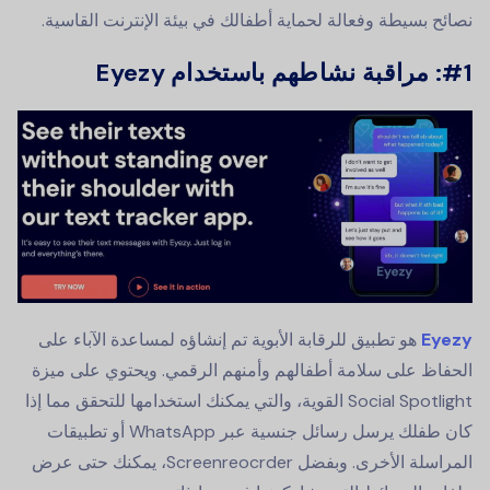
نصائح بسيطة وفعالة لحماية أطفالك في بيئة الإنترنت القاسية.
#1: مراقبة نشاطهم باستخدام Eyezy
Eyezy
هو تطبيق للرقابة الأبوية تم إنشاؤه لمساعدة الآباء على
الحفاظ على سلامة أطفالهم وأمنهم الرقمي. ويحتوي على ميزة
Social Spotlight القوية، والتي يمكنك استخدامها للتحقق مما إذا
كان طفلك يرسل رسائل جنسية عبر WhatsApp أو تطبيقات
المراسلة الأخرى. وبفضل Screenreocrder، يمكنك حتى عرض