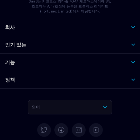
SaaS는 키프로스 리마솔 4047 게르마소게이아 83,
조르지우 A, 17호점에 등록된 포춘엑스 리미티드
(Fortunex Limited)에서 제공합니다.
회사
인기 있는
기능
정책
영어
독일어
스페인어