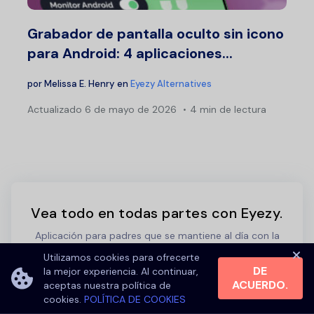
Grabador de pantalla oculto sin icono
para Android: 4 aplicaciones...
por
Melissa E. Henry
en
Eyezy Alternatives
Actualizado
6 de mayo de 2026
4 min de lectura
Vea todo en todas partes con Eyezy.
Aplicación para padres que se mantiene al día con la
tecnología del mañana.
Utilizamos cookies para ofrecerte
DE
la mejor experiencia. Al continuar,
PRUEBA EYEZY AHORA
ACUERDO.
aceptas nuestra política de
cookies.
POLÍTICA DE COOKIES