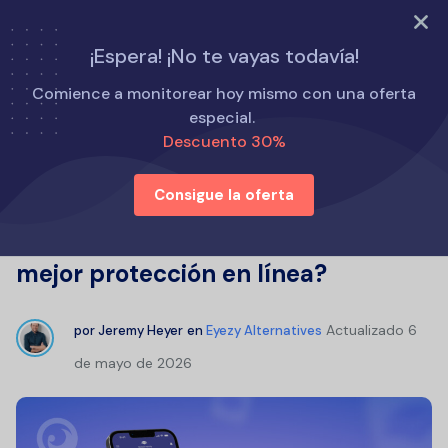
PRUEBA AHORA
¡Espera! ¡No te vayas todavía!
Inicio
Alternativas a Eyezy
Comience a monitorear hoy mismo con una oferta
Reseñas de la aplicación Canopy: ¿Es esta aplicación para
especial.
adultos la mejor protección en línea?
Descuento 30%
Consigue la oferta
Reseñas de la aplicación Canopy:
¿Es esta aplicación para adultos la
mejor protección en línea?
Actualizado
6
por
Jeremy Heyer
en
Eyezy Alternatives
de mayo de 2026