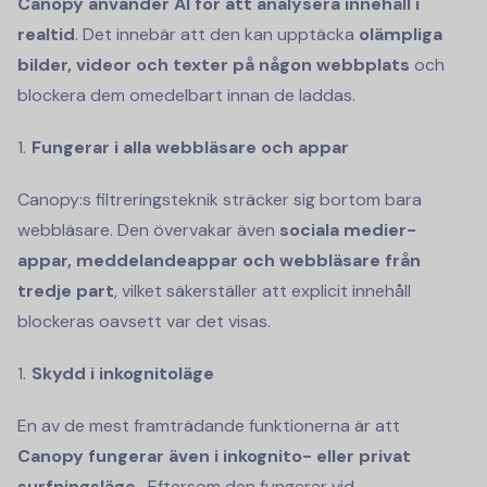
Canopy använder AI för att analysera innehåll i
realtid
. Det innebär att den kan upptäcka
olämpliga
bilder, videor och texter på någon webbplats
och
blockera dem omedelbart innan de laddas.
Fungerar i alla webbläsare och appar
Canopy:s filtreringsteknik sträcker sig bortom bara
webbläsare. Den övervakar även
sociala medier-
appar, meddelandeappar och webbläsare från
tredje part
, vilket säkerställer att explicit innehåll
blockeras oavsett var det visas.
Skydd i inkognitoläge
En av de mest framträdande funktionerna är att
Canopy fungerar även i inkognito- eller privat
surfningsläge.
. Eftersom den fungerar vid