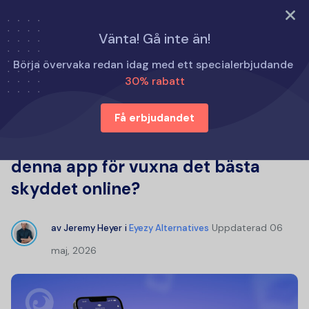
PROVA NU
Vänta! Gå inte än!
Hem
Eyezy Alternativ
Börja övervaka redan idag med ett specialerbjudande
Canopy App-recensioner: Är denna app för vuxna det
30% rabatt
bästa skyddet online?
Få erbjudandet
Canopy App-recensioner: Är
denna app för vuxna det bästa
skyddet online?
Uppdaterad
06
av
Jeremy Heyer
i
Eyezy Alternatives
maj, 2026