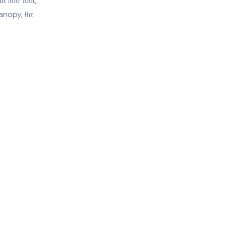
ία που τους
Canopy, θα