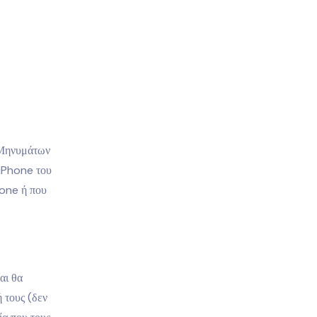
 Μηνυμάτων
 iPhone του
hone ή που
αι θα
 τους (δεν