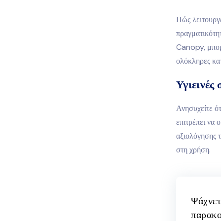
Πώς λειτουργε
πραγματικότητ
Canopy, μπορ
ολόκληρες κατ
Υγιεινές
Ανησυχείτε ότ
επιτρέπει να 
αξιολόγησης τ
στη χρήση.
Ψάχνετ
παρακο