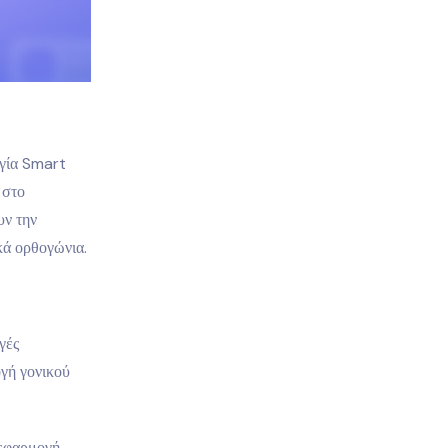
ργία Smart
 στο
υν την
υκά ορθογώνια.
γές
γή γονικού
 εφαρμογή