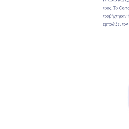
τους. Το Cano
τραβήχτηκαν 
εμποδίζει τον