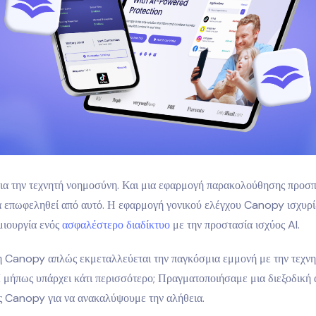
για την τεχνητή νοημοσύνη. Και μια εφαρμογή παρακολούθησης προσπ
α επωφεληθεί από αυτό. Η εφαρμογή γονικού ελέγχου Canopy ισχυρίζ
μιουργία ενός
ασφαλέστερο διαδίκτυο
με την προστασία ισχύος AI.
 Canopy απλώς εκμεταλλεύεται την παγκόσμια εμμονή με την τεχνη
 μήπως υπάρχει κάτι περισσότερο; Πραγματοποιήσαμε μια διεξοδική
ς Canopy για να ανακαλύψουμε την αλήθεια.