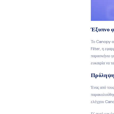
Έξυπνο φ
Το Canopy αυ
Filter, η εφα
παρασκήνιο γι
ευκαιρία να τ
Πρόληψη 
Ένας από τους
παρακολούθηση
ελέγχου Cano
Γι' αυτό και