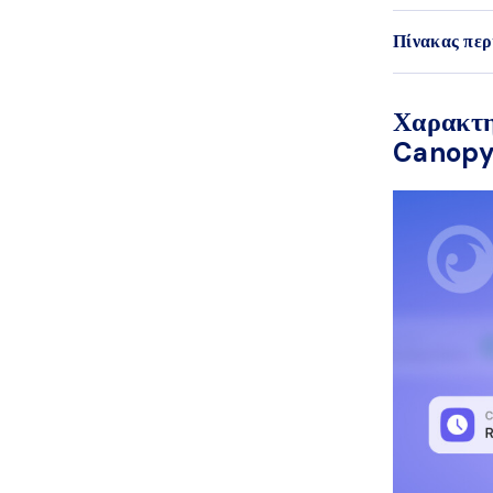
Πίνακας περ
Χαρακτη
Canop