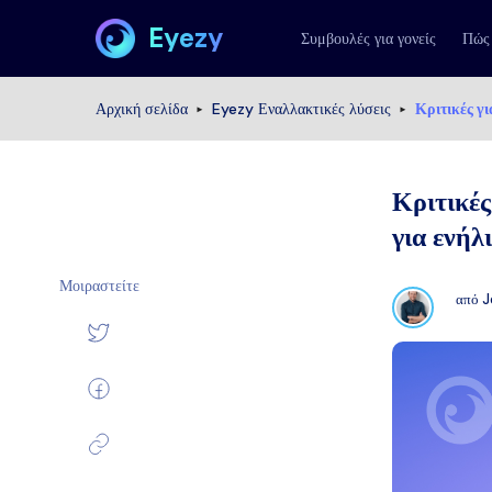
Eyezy
Συμβουλές για γονείς
Πώς
Αρχική σελίδα
Eyezy Εναλλακτικές λύσεις
Κριτικές γ
Κριτικές
για ενήλ
Μοιραστείτε
από
J