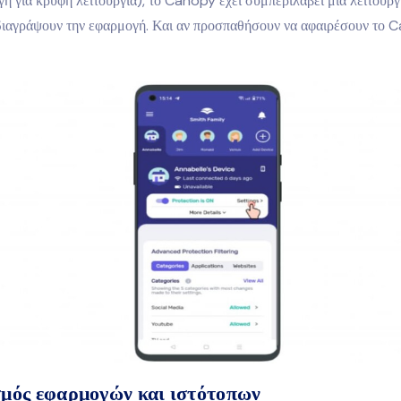
γή για κρυφή λειτουργία), το Canopy έχει συμπεριλάβει μια λειτουργ
 διαγράψουν την εφαρμογή. Και αν προσπαθήσουν να αφαιρέσουν το 
μός εφαρμογών και ιστότοπων