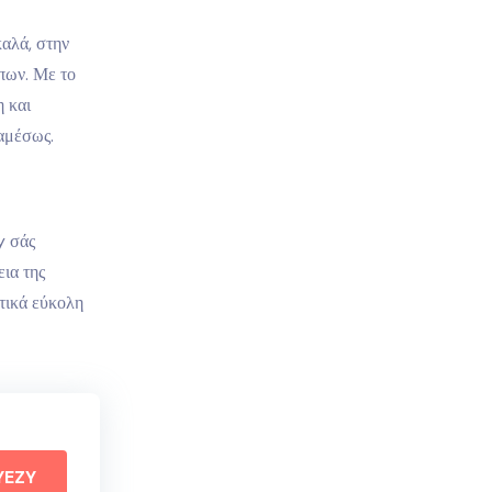
καλά, στην
πων. Με το
 και
 αμέσως.
y σάς
εια της
τικά εύκολη
YEZY