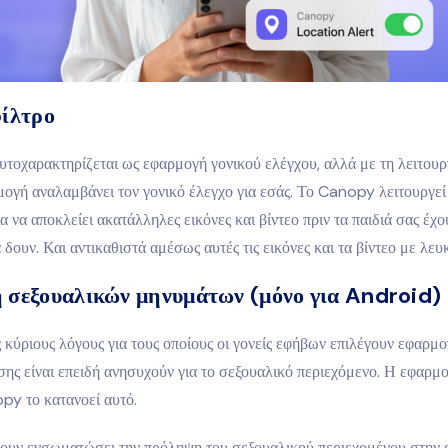
ίλτρο
τοχαρακτηρίζεται ως εφαρμογή γονικού ελέγχου, αλλά με τη λειτου
ρμογή αναλαμβάνει τον γονικό έλεγχο για εσάς. Το Canopy λειτουργεί
α να αποκλείει ακατάλληλες εικόνες και βίντεο πριν τα παιδιά σας έχο
α δουν. Και αντικαθιστά αμέσως αυτές τις εικόνες και τα βίντεο με λε
σεξουαλικών μηνυμάτων (μόνο για Android)
 κύριους λόγους για τους οποίους οι γονείς εφήβων επιλέγουν εφαρμο
ς είναι επειδή ανησυχούν για το σεξουαλικό περιεχόμενο. Η εφαρμο
py το κατανοεί αυτό.
 έχουν ενσωματώσει την πρόληψη του σεξουαλικού περιεχομένου στην