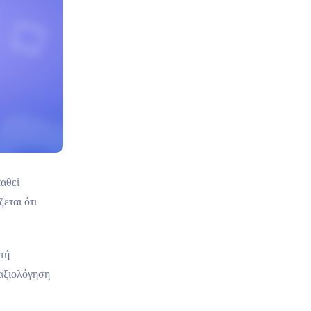
αθεί
εται ότι
τή
 αξιολόγηση