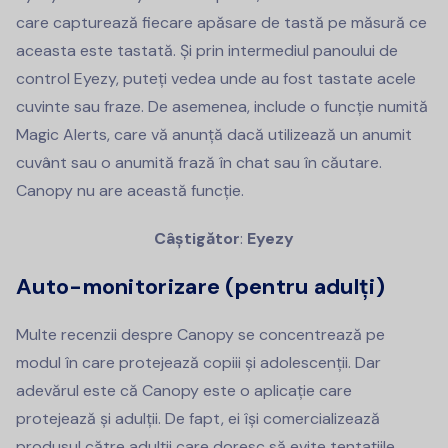
care capturează fiecare apăsare de tastă pe măsură ce
aceasta este tastată. Și prin intermediul panoului de
control Eyezy, puteți vedea unde au fost tastate acele
cuvinte sau fraze. De asemenea, include o funcție numită
Magic Alerts, care vă anunță dacă utilizează un anumit
cuvânt sau o anumită frază în chat sau în căutare.
Canopy nu are această funcție.
Câștigător
:
Eyezy
Auto-monitorizare (pentru adulți)
Multe recenzii despre Canopy se concentrează pe
modul în care protejează copiii și adolescenții. Dar
adevărul este că Canopy este o aplicație care
protejează și adulții. De fapt, ei își comercializează
produsul către adulții care doresc să evite tentațiile