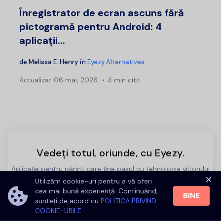
Înregistrator de ecran ascuns fără
pictogramă pentru Android: 4
aplicații...
de
Melissa E. Henry
în
Eyezy Alternatives
Actualizat
06 mai, 2026
4 min citit
Vedeți totul, oriunde, cu Eyezy.
Aplicație pentru părinți care ține pasul cu tehnologia viitorului
Utilizăm cookie-uri pentru a vă oferi
cea mai bună experiență. Continuând,
ÎNCERCAȚI EYEZY ACUM
BINE
sunteți de acord cu
POLITICA PRIVIND
COOKIE-URILE