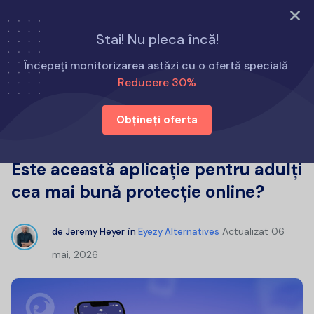
Încearcă acum
Stai! Nu pleca încă!
Acasă
Alternative la Eyezy
Începeți monitorizarea astăzi cu o ofertă specială
Recenzii pentru aplicația Canopy: Este această aplicație
Reducere 30%
pentru adulți cea mai bună protecție online?
Obțineți oferta
Recenzii pentru aplicația Canopy:
Este această aplicație pentru adulți
cea mai bună protecție online?
Actualizat
06
de
Jeremy Heyer
în
Eyezy Alternatives
mai, 2026