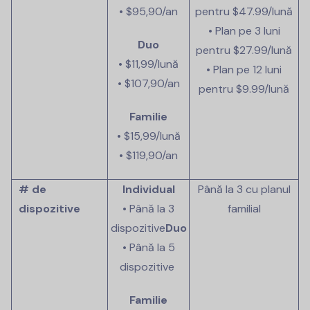
• $95,90/an
pentru
$47.99
/lună
• Plan pe 3 luni
Duo
pentru
$27.99
/lună
• $11,99/lună
• Plan pe 12 luni
• $107,90/an
pentru
$9.99
/lună
Familie
• $15,99/lună
• $119,90/an
# de
Individual
Până la 3 cu planul
dispozitive
• Până la 3
familial
dispozitive
Duo
• Până la 5
dispozitive
Familie