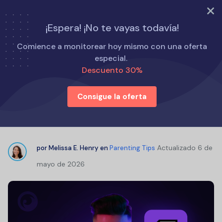
PRUEBA AHORA
¡Espera! ¡No te vayas todavía!
Inicio
Consejos para padres
Comience a monitorear hoy mismo con una oferta
¿Es Twitch seguro para mi hijo? Reseña de Twitch para
especial.
padres
Descuento 30%
Consigue la oferta
¿Es Twitch seguro para mi hijo?
Reseña de Twitch para padres
Actualizado
6 de
por
Melissa E. Henry
en
Parenting Tips
mayo de 2026