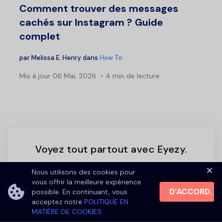
Comment trouver des messages
cachés sur Instagram ? Guide
complet
par
Melissa E. Henry
dans
How To
Mis à jour
06 Mai, 2026
4 min de lecture
Voyez tout partout avec Eyezy.
Application parentale à la pointe de la technologie de demain
Nous utilisons des cookies pour
vous offrir la meilleure expérience
ESSAYEZ EYEZY DÈS MAINTENANT
D'ACCORD.
possible. En continuant, vous
acceptez notre
POLITIQUE EN
MATIÈRE DE COOKIES