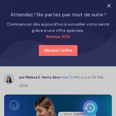
ESSAYEZ MAINTENANT
Attendez ! Ne partez pas tout de suite !
Accueil
Comment faire
Commencez dès aujourd'hui à surveiller votre santé
6 façons de consulter l'historique de recherche d'autres
grâce à une offre spéciale.
personnes
Remise 30%
Obtenir l'offre
6 façons de consulter l'historique
de recherche d'autres personnes
Mis à jour
06 Mai,
par
Melissa E. Henry
dans
How To
2026