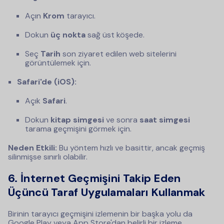
Açın
Krom
tarayıcı.
Dokun
üç nokta
sağ üst köşede.
Seç
Tarih
son ziyaret edilen web sitelerini
görüntülemek için.
Safari'de (iOS):
Açık
Safari
.
Dokun
kitap simgesi
ve sonra
saat simgesi
tarama geçmişini görmek için.
Neden Etkili:
Bu yöntem hızlı ve basittir, ancak geçmiş
silinmişse sınırlı olabilir.
6. İnternet Geçmişini Takip Eden
Üçüncü Taraf Uygulamaları Kullanmak
Birinin tarayıcı geçmişini izlemenin bir başka yolu da
Google Play veya App Store'dan belirli bir izleme