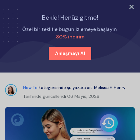
ŞİMDİ DENE
Bekle! Henüz gitme!
Ana Sayfa
Nasıl Yapılır
Özel bir teklifle bugün izlemeye başlayın
Başkalarının Arama Geçmişini Görmenin 6 Yolu
30% indirim
Anlaşmayı Al
Başkalarının Arama Geçmişini
Görmenin 6 Yolu
How To
kategorisinde şu yazara ait:
Melissa E. Henry
Tarihinde güncellendi
06 Mayıs, 2026