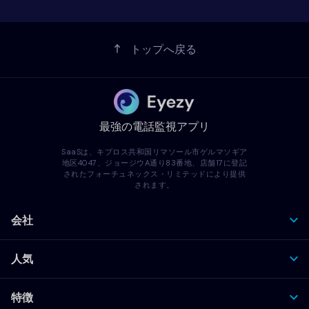
トップへ戻る
最強の電話監視アプリ
SaaSは、キプロス共和国リマソール市ゲルマソギア
地区4047、ジョージウA通り83番地、店舗17に登記
されたフォーチュネックス・リミテッドにより提供
されます。
会社
人気
特徴