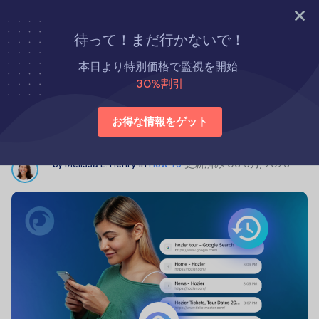
今すぐ試す
待って！まだ行かないで！
ホーム
方法
他人の検索履歴を見る6つの方法
本日より特別価格で監視を開始
30%割引
他人の検索履歴を見る6つの方法
お得な情報をゲット
更新済み
06 5月, 2026
by
Melissa E. Henry
in
How To