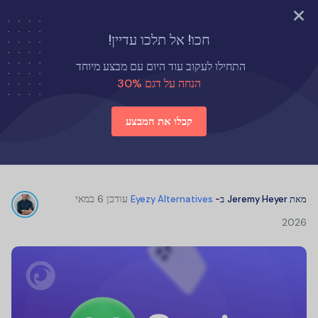
נסה עכשיו
חכו! אל תלכו עדיין!
דף הבית
חלופות ל-Eyezy
התחילו לעקוב עוד היום עם מבצע מיוחד
ביקורות על Spyic: האם אפליקציית הניטור הזו אמינה?
הנחה על דגם 30%
קבלו את המבצע
ביקורות על Spyic: האם אפליקציית הניטור
הזו אמינה?
עודכן
6 במאי
מאת
Jeremy Heyer
ב-
Eyezy Alternatives
2026