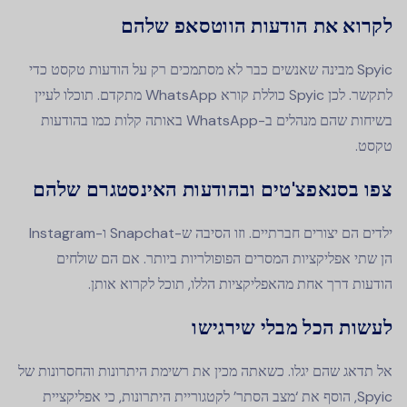
לקרוא את הודעות הווטסאפ שלהם
Spyic מבינה שאנשים כבר לא מסתמכים רק על הודעות טקסט כדי
לתקשר. לכן Spyic כוללת קורא WhatsApp מתקדם. תוכלו לעיין
בשיחות שהם מנהלים ב-WhatsApp באותה קלות כמו בהודעות
טקסט.
צפו בסנאפצ'טים ובהודעות האינסטגרם שלהם
ילדים הם יצורים חברתיים. וזו הסיבה ש-Snapchat ו-Instagram
הן שתי אפליקציות המסרים הפופולריות ביותר. אם הם שולחים
הודעות דרך אחת מהאפליקציות הללו, תוכל לקרוא אותן.
לעשות הכל מבלי שירגישו
אל תדאג שהם יגלו. כשאתה מכין את רשימת היתרונות והחסרונות של
Spyic, הוסף את ‘מצב הסתר’ לקטגוריית היתרונות, כי אפליקציית