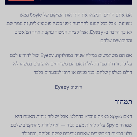
אם אתם הורים, תמצאו את התראות המיקום של Spyic ממש
מצוינות. אבל בכל הנוגע להתרעה מפני סכנה פוטנציאלית, זה נגמר שם.
לא כך הדבר ב-Eyezy. אפליקציית הניטור עוקבת אחר הצ'אטים
והחיפושים שלהם.
אם הם משתמשים במילה שנויה במחלוקת, Eyezy יכול להודיע לכם
על כך. זו דרך מצוינת לגלות אם הם משוחחים או צופים במשהו לא
הולם בטלפון שלהם, כמו סמים או תוכן למבוגרים בלבד.
הזוכה: Eyezy
תמחור
האם Spyic באמת עובד? בהחלט. אבל יש לזה מחיר. האמת היא
שמחיר Spyic עלול להיות מעט גבוה — ואף לחרוג מהתקציב שלכם,
תלוי בכמות המכשירים שאתם צריכים לפקח עליהם, ובחבילה