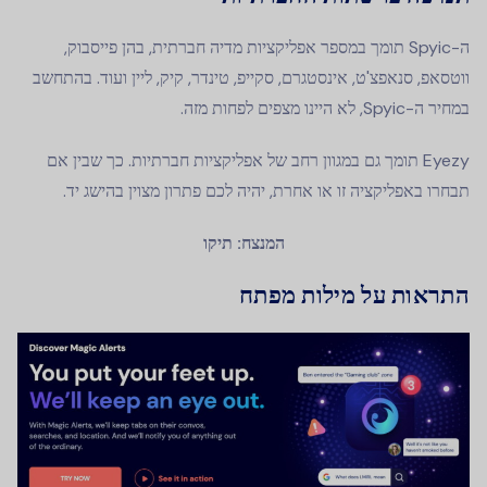
ה-Spyic תומך במספר אפליקציות מדיה חברתית, בהן פייסבוק,
ווטסאפ, סנאפצ'ט, אינסטגרם, סקייפ, טינדר, קיק, ליין ועוד. בהתחשב
במחיר ה-Spyic, לא היינו מצפים לפחות מזה.
Eyezy תומך גם במגוון רחב של אפליקציות חברתיות. כך שבין אם
תבחרו באפליקציה זו או אחרת, יהיה לכם פתרון מצוין בהישג יד.
המנצח: תיקו
התראות על מילות מפתח