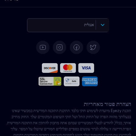
אנגלית
גרמנית
ספרדית
צרפתית
איטלקית
הצהרת פטור מאחריות
פורטוגזית
תוכנת Eyezy מיועדת לשימוש חוקי בלבד. התקנת התוכנה המורשית במכשיר שאינו
בבעלותך מהווה הפרה של החוק החל ושל חוקי השיפוט המקומיים שלך. החוק מחייב
בטורקית
אותך, ככלל, להודיע לבעלי המכשירים שבהם אתה מתכוון להתקין את התוכנה המורשית.
הפרת דרישה זו עלולה לגרור עונשים כספיים ופליליים חמורים שיוטלו על המפר. עליך
להתייעץ עם היועץ המשפטי שלך בנוגע לחוקיות השימוש בתוכנה המורשית בתחום