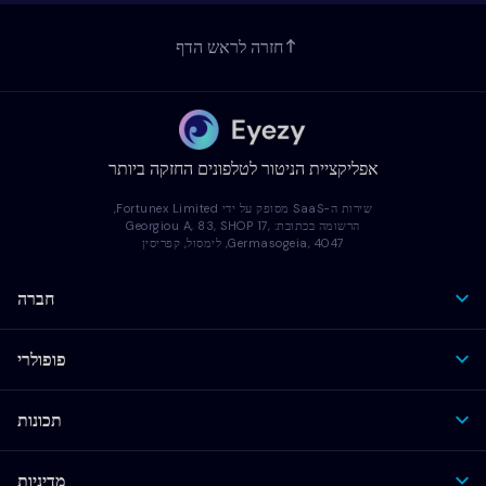
חזרה לראש הדף
אפליקציית הניטור לטלפונים החזקה ביותר
שירות ה-SaaS מסופק על ידי Fortunex Limited,
הרשומה בכתובת: Georgiou A, 83, SHOP 17,
Germasogeia, 4047, לימסול, קפריסין
חברה
פופולרי
תכונות
מדיניות