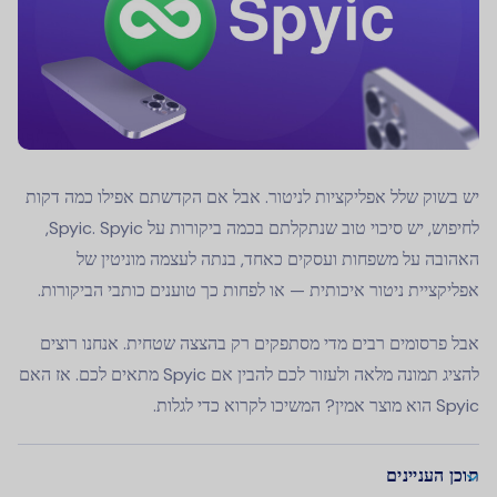
יש בשוק שלל אפליקציות לניטור. אבל אם הקדשתם אפילו כמה דקות
לחיפוש, יש סיכוי טוב שנתקלתם בכמה ביקורות על Spyic. Spyic,
האהובה על משפחות ועסקים כאחד, בנתה לעצמה מוניטין של
אפליקציית ניטור איכותית — או לפחות כך טוענים כותבי הביקורות.
אבל פרסומים רבים מדי מסתפקים רק בהצצה שטחית. אנחנו רוצים
להציג תמונה מלאה ולעזור לכם להבין אם Spyic מתאים לכם. אז האם
Spyic הוא מוצר אמין? המשיכו לקרוא כדי לגלות.
תוכן העניינים