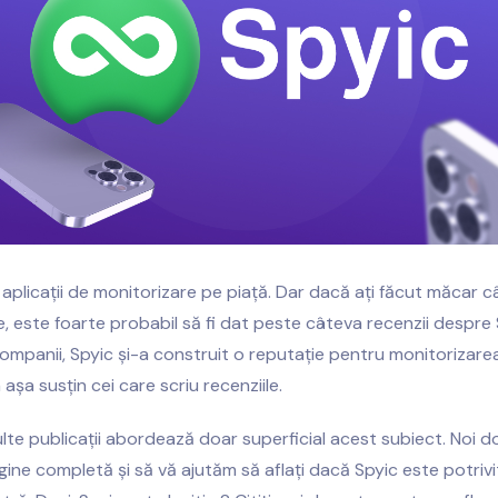
 aplicații de monitorizare pe piață. Dar dacă ați făcut măcar 
, este foarte probabil să fi dat peste câteva recenzii despre S
i companii, Spyic și-a construit o reputație pentru monitorizar
 așa susțin cei care scriu recenziile.
lte publicații abordează doar superficial acest subiect. Noi d
gine completă și să vă ajutăm să aflați dacă Spyic este potriv