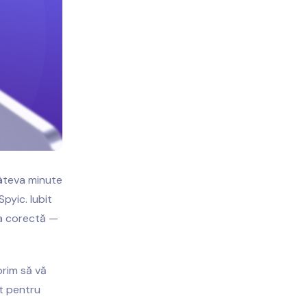
câteva minute
pyic. Iubit
ea corectă —
orim să vă
it pentru