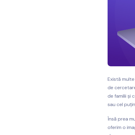
Există multe
de cercetare
de familii ș
sau cel puțin
Însă prea mu
oferim o ima