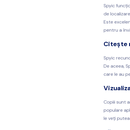
Spyic funcți
de localizar
Este excelen
pentru a înv
Citește
Spyic recun
De aceea, Sp
care le au p
Vizualiz
Copiii sunt 
populare apli
le veți putea 