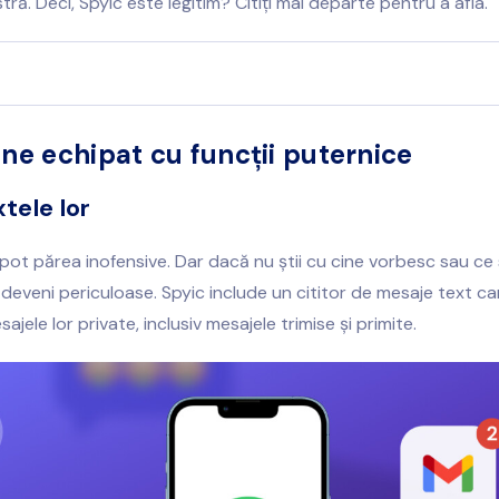
ă. Deci, Spyic este legitim? Citiți mai departe pentru a afla.
ine echipat cu funcții puternice
xtele lor
pot părea inofensive. Dar dacă nu știi cu cine vorbesc sau ce
t deveni periculoase. Spyic include un cititor de mesaje text car
sajele lor private, inclusiv mesajele trimise și primite.