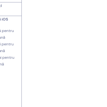
d
i iOS
nă pentru
ună
ni pentru
ună
ni pentru
ună