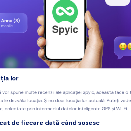
ția lor
vor spune multe recenzii ale aplicației Spyic, aceasta face o
a le dezvălui locația. Și nu doar locația lor actuală. Puteți vedea
e, colectate prin intermediul datelor inteligente GPS și Wi-Fi.
ficat de fiecare dată când sosesc