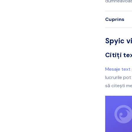
dumneavoastr
Cuprins
Spyic v
Citiți te
Mesaje text
lucrurile po
să citești me