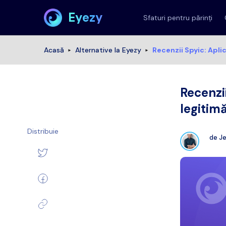
Eyezy
Sfaturi pentru părinți
Acasă
Alternative la Eyezy
Recenzii Spyic: Apli
Recenzi
legitim
Distribuie
de
J