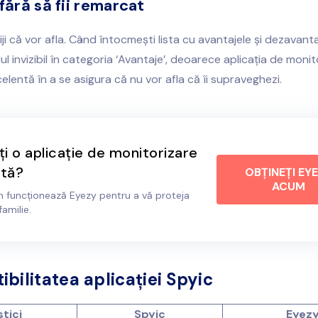
 fără să fii remarcat
iji că vor afla. Când întocmești lista cu avantajele și dezavanta
 invizibil în categoria ‘Avantaje’, deoarece aplicația de monit
elentă în a se asigura că nu vor afla că îi supraveghezi.
i o aplicație de monitorizare
tă?
OBȚINEȚI EY
ACUM
m funcționează Eyezy pentru a vă proteja
familie.
bilitatea aplicației Spyic
tici
Spyic
Eyez