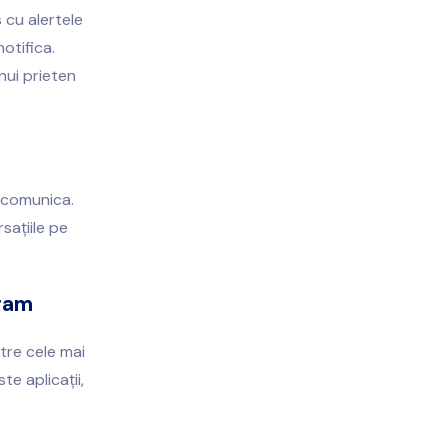
 cu alertele
otifica.
nui prieten
 comunica.
sațiile pe
gram
tre cele mai
e aplicații,