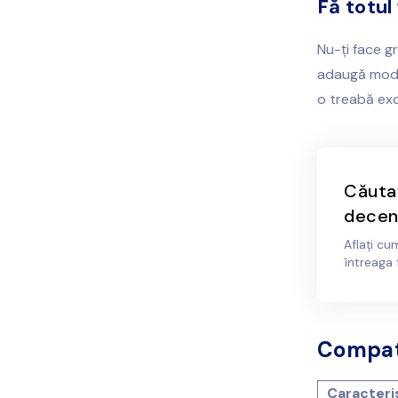
Fă totul
Nu-ți face gr
adaugă modul
o treabă exc
Căutaț
decen
Aflați cu
întreaga 
Compati
Caracteris