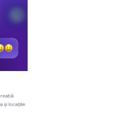
 treabă
 și locațiile