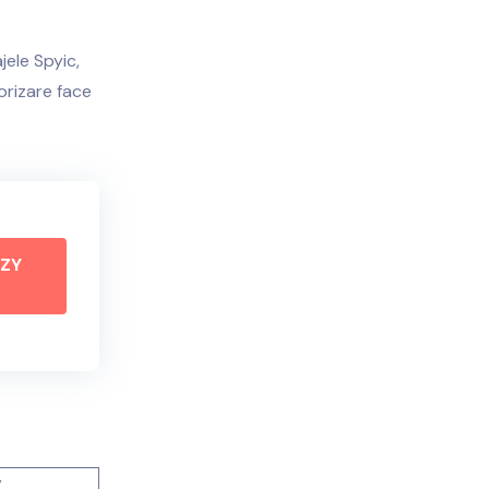
jele Spyic,
orizare face
EZY
y