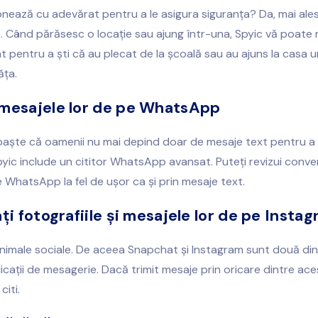
onează cu adevărat pentru a le asigura siguranța? Da, mai ales
e. Când părăsesc o locație sau ajung într-una, Spyic vă poate n
t pentru a ști că au plecat de la școală sau au ajuns la casa u
ăța.
 mesajele lor de pe WhatsApp
oaște că oamenii nu mai depind doar de mesaje text pentru a
yic include un cititor WhatsApp avansat. Puteți revizui conver
e WhatsApp la fel de ușor ca și prin mesaje text.
ați fotografiile și mesajele lor de pe Insta
animale sociale. De aceea Snapchat și Instagram sunt două din
cații de mesagerie. Dacă trimit mesaje prin oricare dintre acest
citi.