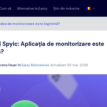
Cum să
Alternative la Eyezy
Știri din industrie
cația de monitorizare este legitimă?
i Spyic: Aplicația de monitorizare este
ă?
Actualizat
06 mai, 2026
eremy Heyer
în
Eyezy Alternatives