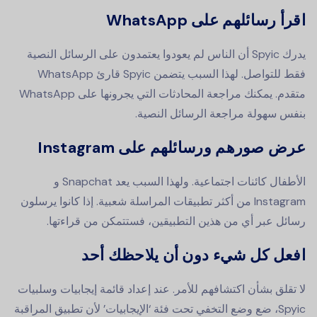
اقرأ رسائلهم على WhatsApp
يدرك Spyic أن الناس لم يعودوا يعتمدون على الرسائل النصية
فقط للتواصل. لهذا السبب يتضمن Spyic قارئ WhatsApp
متقدم. يمكنك مراجعة المحادثات التي يجرونها على WhatsApp
بنفس سهولة مراجعة الرسائل النصية.
عرض صورهم ورسائلهم على Instagram
الأطفال كائنات اجتماعية. ولهذا السبب يعد Snapchat و
Instagram من أكثر تطبيقات المراسلة شعبية. إذا كانوا يرسلون
رسائل عبر أي من هذين التطبيقين، فستتمكن من قراءتها.
افعل كل شيء دون أن يلاحظك أحد
لا تقلق بشأن اكتشافهم للأمر. عند إعداد قائمة إيجابيات وسلبيات
Spyic، ضع وضع التخفي تحت فئة ‘الإيجابيات’ لأن تطبيق المراقبة