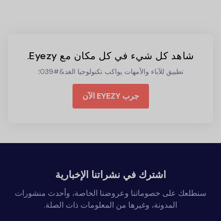
شاهد كل شيء في كل مكان مع Eyezy.
تطبيق للآباء والأمهات يواكب تكنولوجيا الغد&#039؛
جرب EYEZY الآن
اشترك في نشراتنا الإخبارية
سنطلعك على خصوماتنا وعروضنا الخاصة، وأحدث منشورات
المدونة، وغيرها من المعلومات ذات الصلة.