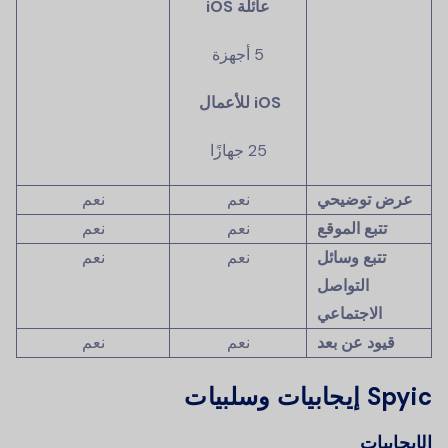
عائلة iOS
5 أجهزة
iOS للأعمال
25 جهازًا
عرض توضيحي
نعم
نعم
تتبع الموقع
نعم
نعم
تتبع وسائل
نعم
نعم
التواصل
الاجتماعي
قيود عن بعد
نعم
نعم
Spyic إيجابيات وسلبيات
الإيجابيات