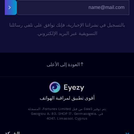
بالتسجيل في نشراتنا الإخبارية، فإنك توافق على تلقي رسائلنا
التسويقية عبر البريد الإلكتروني.
العودة إلى الأعلى
أقوى تطبيق لمراقبة الهواتف
يتم توفير SaaS من قبل Fortunex Limited، المسجلة
في Georgiou A، 83، SHOP 17، Germasogeia،
4047، Limassol، Cyprus
الشركة