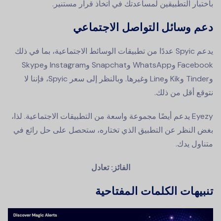
باختبار التطبيقين لمساعدتك في اتخاذ قرار مستنير.
دعم وسائل التواصل الاجتماعي
يدعم Spyic عددًا من تطبيقات الوسائط الاجتماعية، بما في ذلك
Facebook وWhatsApp وSnapchat وInstagram وSkype
وTinder وKik وLine وغيرها. وبالنظر إلى سعر Spyic، فإننا لا
نتوقع أقل من ذلك.
Eyezy يدعم أيضًا مجموعة واسعة من التطبيقات الاجتماعية. لذا،
بغض النظر عن التطبيق الذي تختاره، ستحصل على حل رائع في
متناول يدك.
الفائز: تعادل
تنبيهات الكلمات المفتاحية