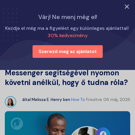
PRÓBÁLJA KI MOST
Várj! Ne menj még el!
Otthon
Hogyan kell
Kezdje el még ma a figyelést egy különleges ajánlattal!
Hogyan lehet valakit a Facebook Messenger segítségével
30% kedvezmény
nyomon követni anélkül, hogy ő tudna róla?
Szerezd meg az ajánlatot
Hogyan lehet valakit a Facebook
Messenger segítségével nyomon
követni anélkül, hogy ő tudna róla?
Frissítve
06 máj, 2026
által
Melissa E. Henry
ben
How To