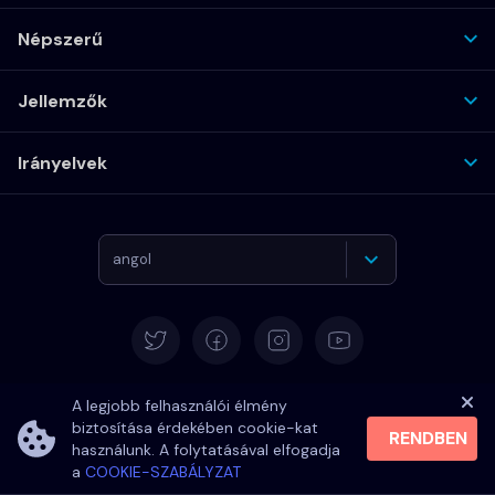
Népszerű
Jellemzők
Irányelvek
angol
Német
Español
A legjobb felhasználói élmény
biztosítása érdekében cookie-kat
Francia
RENDBEN
használunk. A folytatásával elfogadja
a
COOKIE-SZABÁLYZAT
Olasz