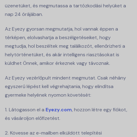
üzenetüket, és megmutassa a tartózkodási helyüket a
nap 24 órájában.
Az Eyezy gyorsan megmutatja, hol vannak éppen a
térképen, elolvashatja a beszélgetéseiket, hogy
megtudja, hol beszéltek meg találkozót, ellenőrizheti a
helytörténetüket, és akár intelligens riasztásokat is
küldhet Önnek, amikor érkeznek vagy távoznak.
Az Eyezy vezérlőpult mindent megmutat. Csak néhány
egyszerű lépést kell végrehajtania, hogy elindítsa
gyermeke helyének nyomon követését:
Látogasson el a
Eyezy.com
, hozzon létre egy fiókot,
és vásároljon előfizetést.
Kövesse az e-mailben elküldött telepítési