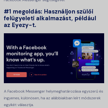
#1 megoldás: Használjon szülői
felügyeleti alkalmazást, például
az Eyezy-t.
A Facebook Messenger helymeghatározása egyszerű és
ingyenes, különösen, ha az alábbiakban leírt módszerek
egyikét választja.