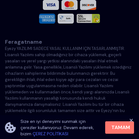
Fransızca
İtalyanca
Feragatname
Portekizce
Eyezy YAZILIMI SADECE YASAL KULLANIM İÇİN TASARLANMIŞTIR.
Lisanslı Yazılımı sahip olmadığınız bir cihaza yüklemek, geçerli
Türkçe
yasaları ve yerel yargı yetkisi alanındaki yasaları ihlal etmek
anlamına gelir. Yasa genellikle, Lisanslı Yazılımı yüklemek istediğiniz
cihazların sahiplerine bildirimde bulunmanızı gerektirir. Bu
Polonya
gerekliliğin ihlali, ihlal eden kişiye ağır para cezaları ve cezai
yaptırımlar uygulanmasına neden olabilir. Lisanslı Yazılımı
yüklemeden ve kullanmadan önce, kendi yargı alanınızda Lisanslı
Yazılımı kullanmanın yasallığı konusunda kendi hukuk
danışmanınıza danışmalısınız. Lisanslı Yazılımı bu tür bir cihaza
yüklemekle ilgili sorumluluk tamamen size aittir ve Eyezy'nin bu
konuda sorumlu tutulamayacağını kabul edersiniz.
Size en iyi deneyimi sunmak için
TAMAM
çerezler kullanıyoruz. Devam ederek,
bizim
ÇEREZ POLİTİKASI
©
2026
Eyezy. All rights reserved.