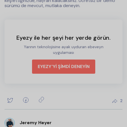
keşfettiğinizde, hayran kalacaksınız. Ücretsiz bir demo
sürümü de mevcut, mutlaka deneyin.
Eyezy ile her şeyi her yerde görün.
Yarının teknolojisine ayak uyduran ebeveyn
uygulaması
EYEZY'Yİ ŞİMDİ DENEYİN
2
Jeremy Heyer