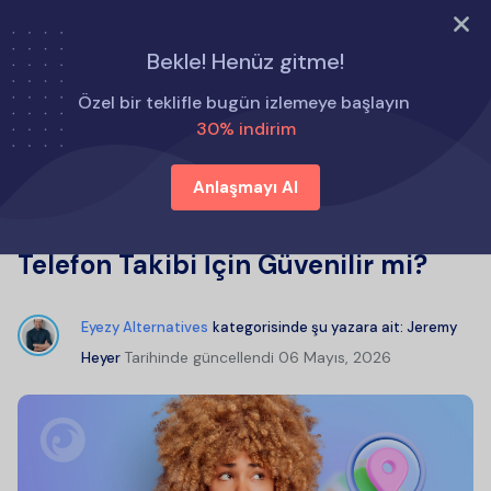
ŞİMDİ DENE
Bekle! Henüz gitme!
Ana Sayfa
Eyezy Alternatifleri
Özel bir teklifle bugün izlemeye başlayın
Detectico İncelemesi: Detectico Telefon Takibi İçin
30% indirim
Güvenilir mi?
Anlaşmayı Al
Detectico İncelemesi: Detectico
Telefon Takibi İçin Güvenilir mi?
Eyezy Alternatives
kategorisinde şu yazara ait:
Jeremy
Tarihinde güncellendi
06 Mayıs, 2026
Heyer