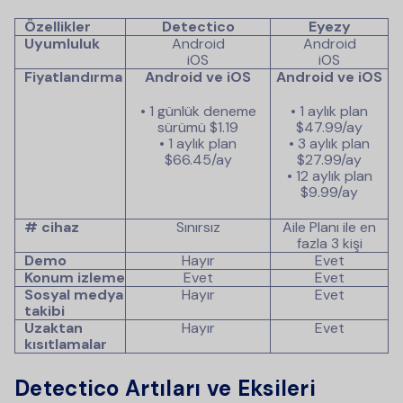
Özellikler
Detectico
Eyezy
Uyumluluk
Android
Android
iOS
iOS
Fiyatlandırma
Android ve iOS
Android ve iOS
• 1 günlük deneme
• 1 aylık plan
sürümü
$1.19
$47.99
/ay
• 1 aylık plan
• 3 aylık plan
$66.45
/ay
$27.99
/ay
• 12 aylık plan
$9.99
/ay
# cihaz
Sınırsız
Aile Planı ile en
fazla 3 kişi
Demo
Hayır
Evet
Konum izleme
Evet
Evet
Sosyal medya
Hayır
Evet
takibi
Uzaktan
Hayır
Evet
kısıtlamalar
Detectico Artıları ve Eksileri