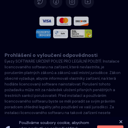
Španělština
Francouzština
Italština
Prohlášení o vyloučení odpovědnosti
Português
Eyezy SOFTWARE URČENÝ POUZE PRO LEGÁLNÍ POUŽITÍ. Instalace
licencovaného softwaru na zařízení, které nevlastníte, je
Türkçe
porušením platných zákonů a zákonů vaší místní jurisdikce. Zákon
obecně vyžaduje, abyste informovali vlastníky zařízení, na která
hodláte licencovaný software nainstalovat. Porušení tohoto
Polski
požadavku může mít za následek uložení přísných peněžitých a
trestních sankcí porušovateli. Před instalací a používáním
licencovaného softwaru byste se měli poradit se svým právním
poradcem ohledně legality jeho používání ve vaší jurisdikci. Za
instalaci licencovaného softwaru na takové zařízení nesete
výhradní odpovědnost a jste si vědomi, že společnost Eyezy za to
Používáme soubory cookie, abychom
nemůže nést odpovědnost.