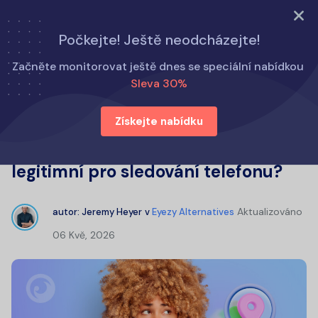
VYZKOUŠET NYNÍ
Počkejte! Ještě neodcházejte!
Domů
Alternativy k Eyezy
Začněte monitorovat ještě dnes se speciální nabídkou
Recenze Detectico: Je Detectico legitimní pro sledování
Sleva 30%
telefonu?
Získejte nabídku
Recenze Detectico: Je Detectico
legitimní pro sledování telefonu?
Aktualizováno
autor:
Jeremy Heyer
v
Eyezy Alternatives
06 Kvě, 2026