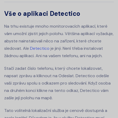
Vše o aplikaci Detectico
Na trhu existuje mnoho monitorovacích aplikací, které
vám umožní zjistit jejich polohu. Většina aplikací vyžaduje,
abyste nainstalovali něco na zařízení, které chcete
sledovat. Ale
Detectico
je jiný. Není třeba instalovat
žádnou aplikaci. Ani na vašem telefonu, ani na jejich.
Stačí zadat číslo telefonu, který chcete lokalizovat,
napsat zprávu a kliknout na Odeslat. Detectico odešle
vaši zprávu spolu s odkazem pro sledování. Když osoba
na druhém konci klikne na tento odkaz, Detectico vám
zašle její polohu na mapě.
Tato volitelná lokalizační služba je cenově dostupná a
zcela legální. Důvodem je, že u služby Detectico musí