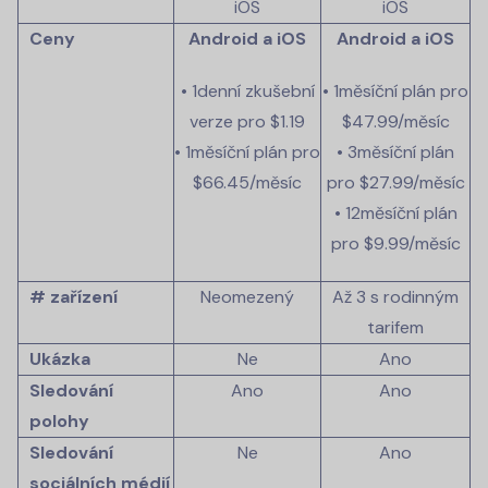
iOS
iOS
Ceny
Android a iOS
Android a iOS
• 1denní zkušební
• 1měsíční plán pro
verze pro
$1.19
$47.99
/měsíc
• 1měsíční plán pro
• 3měsíční plán
$66.45
/měsíc
pro
$27.99
/měsíc
• 12měsíční plán
pro
$9.99
/měsíc
# zařízení
Neomezený
Až 3 s rodinným
tarifem
Ukázka
Ne
Ano
Sledování
Ano
Ano
polohy
Sledování
Ne
Ano
sociálních médií