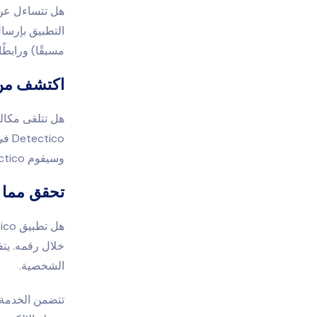
التطبيق بإرسا
مسبقًا) ورابطًا. عن
اكتشف من 
هل تتلقى مكال
ico
وسيقوم Detectico بإجراء فحص لمعرفة من وراء هذا الرقم. إنه تطبيق قوي للغاية.
تحقق مما 
الشخصية.
تتضمن الخدمة أ