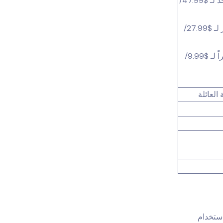
د لـ
$47.99
/
/
$27.99
/
$9.99
 استخدام