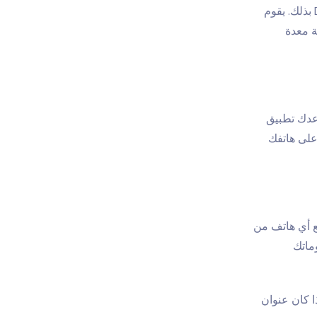
هل تتساءل عن مكانهم الآن؟ ما عليك سوى إدخال رقم هاتفهم وسيخبرك Detectico بذلك. يقوم
ة معدة
عدك تطبيق
 على هاتفك
وقع أي هاتف من
علوماتك
ا كان عنوان