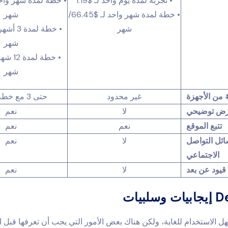
• تجربة لمدة يوم واحد لـ
$1.19
• خطة لمدة شهر واح
• خطة لمدة شهر واحد لـ
$66.45
/
شهر
شهر
• خطة لمدة 3 أشهر لـ
شهر
• خطة لمدة 12 شهراً لـ
شهر
من الأجهزة
غير محدود
حتى 3 مع خطة العائلة
ض توضيحي
لا
نعم
تتبع الموقع
نعم
نعم
ائل التواصل
لا
نعم
الاجتماعي
قيود عن بعد
لا
نعم
لبيات
Detect سهل الاستخدام للغاية، ولكن هناك بعض الأمور التي يجب أن تعرفها قبل