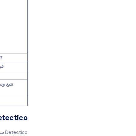
# 
عر
تتبع وس
Detectico إيجابيات وس
ico