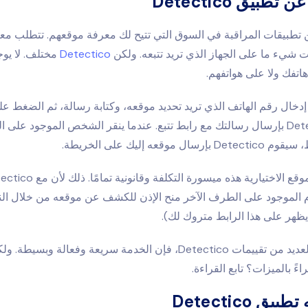
بيق Detectico
ن تطبيقات المراقبة في السوق التي تتيح لك معرفة موقعهم. تتطلب م
ت شيء ما على الجهاز الذي تريد تتبعه. ولكن
Detectico
مختلف. لا يوج
 هاتفك ولا على هواتفهم.
دخال رقم الهاتف الذي تريد تحديد موقعه، وكتابة رسالة، ثم الضغط عل
سيقوم Detectico بإرسال رسالتك مع رابط تتبع. عندما ينقر الشخص الموجود عل
ل موقعه إليك على الخريطة.
الموجود على الطرف الآخر منح الإذن للكشف عن موقعه من خلال الن
يظهر على هذا الرابط متروك لك).
كما ستخبرك العديد من تقييمات Detectico، فإن الخدمة سريعة وفعالة 
اءً بالميزات؟ تابع القراءة.
ق Detectico