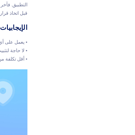
التطبيق. فآخر م
قبل اتخاذ قرار
الإيجابيات
• يعمل على أي 
• لا حاجة لتثب
• أقل تكلفة من