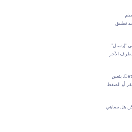
عظم
د تطبيق
ى "إرسال".
ى الطرف الآخر
خدمة تحديد الموقع الاختيارية هذه ميسورة التكلفة وقانونية تمامًا. ذلك لأن مع Detectico، يتعين
قر أو الضغط
وبسيطة. ولكن هل تضاهي