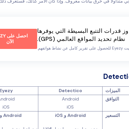
ني متداولًا في خرق بيانات معروف. وإذا كان الأمر كذلك، فستعرف ذلك
وز قدرات التتبع البسيطة التي يوفرها
احصل ع
نظام تحديد المواقع العالمي (GPS).
الآن
مل عن نشاط هواتفهم.
الميزات
Detectico
Eyezy
التوافق
Android
ndroid
iOS
iOS
التسعير
Android و iOS
Android و iOS