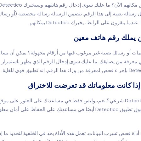
ل رسالة نصية إلى هذا الرقم. تتضمن الرسالة رسالة مخصصة (أو رسال
دما ينقرون على الرابط، يخبرك Detectico بمكانهم.
يملك رقم هاتف معين
مات أو رسائل نصية غير مرغوب فيها من أرقام مجهولة؟ يمكن أن يسا
Detect في معرفة من يضايقك. ما عليك سوى إدخال الرقم الذي يظهر باستمرار
إذا كانت معلوماتك قد تعرضت للاختراق
هل تطبيق Detectico شرعي؟ نعم، وليس فقط في مساعدتك على العثور على م
خلال رقمه. يتفوق تطبيق Detectico أيضًا في مساعدتك على الحفاظ على أمان م
داة فحص تسرب البيانات. تعمل هذه الأداة بجد في الخلفية لتحديد ما إذ