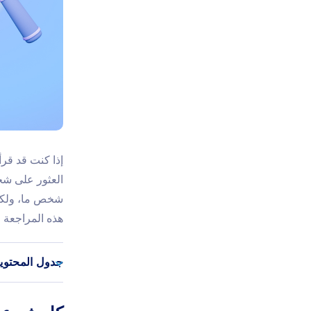
إذا كنت قد قرأ
العثور على شخ
هذه المراجعة لتطبيق Detectico، سنخبرك ما إذا كان يع
جدول المحتوي