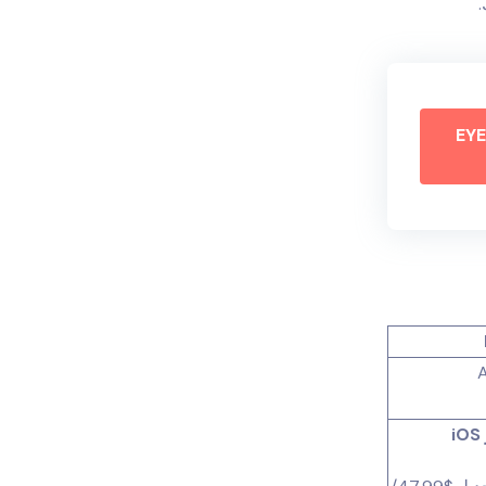
.
لى EYEZY
A