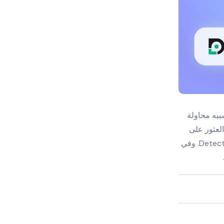
ببه محاولة
لعثور على
شخص ما، ولكنك لا تملك أي معلومات عنه سوى رقم هاتفه. وهنا يأتي دور تطبيق Detectico. وفي