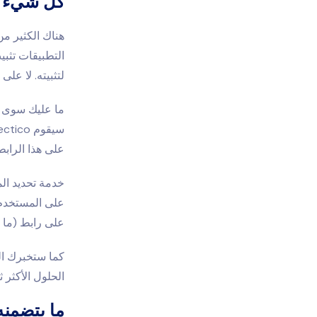
كل شيء عن تط
هناك الكثير م
التطبيقات تثبي
لتثبيته. لا على
ما عليك سوى إ
على هذا الرابط، سيقوم Detectico بإرسا
على المستخدم 
على رابط (ما 
الحلول الأكثر ثر
ما يتضمنه تطبي