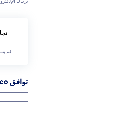
بريدك الإلكترو
تجا
قم بتثبيت Eyezy للحصول على تقرير كا
توافق Detectico