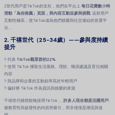
Z世代用戶是TikTok的支柱，他們在平台上
每日花費數小時
滑動「為你推薦」頁面，與內容互動並參與挑戰
. 這群用戶
互動性極高，使TikTok成為他們娛樂與社交連結的首選平
台。.
2. 千禧世代（25-34歲）——參與度持續
提升
? 代表
TikTok觀眾群的22%
? 使用 TikTok 獲取生活風格、理財、職涯建議及育兒相關
內容
? 與品牌和企業的互動頻率高於年輕用戶
? 偏好將 TikTok 作為資訊與娛樂的來源
千禧世代雖然較晚採用TikTok，,
許多人現在都是活躍用戶
,
被教育性與啟發性的內容所吸引，而非僅僅是潮流與迷
因。.