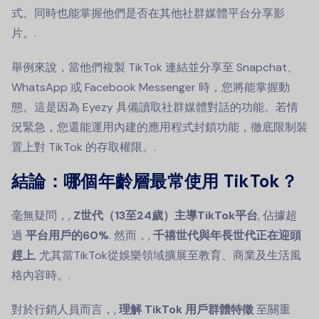
式。同時也能掌握他們是否在其他社群媒體平台分享影
片。.
舉例來說，當他們複製 TikTok 連結並分享至 Snapchat、
WhatsApp 或 Facebook Messenger 時，您將能掌握動
態。這是因為 Eyezy 具備讀取社群媒體對話的功能。若情
況緊急，您還能運用內建的應用程式封鎖功能，徹底限制裝
置上對 TikTok 的存取權限。.
結論：哪個年齡層最常使用 TikTok？
毫無疑問，,
Z世代（13至24歲）主導TikTok平台
, 佔據超
過
平台用戶的60%
. 然而，,
千禧世代與年長世代正在迎頭
趕上
, 尤其當TikTok從娛樂領域擴展至教育、商業及生活風
格內容時。.
對於行銷人員而言，,
理解 TikTok 用戶群體特徵
至關重