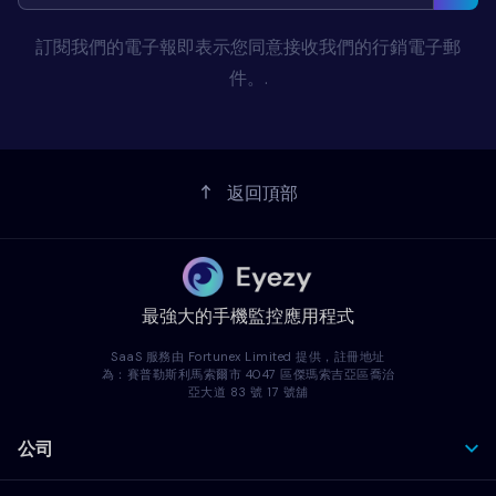
訂閱我們的電子報即表示您同意接收我們的行銷電子郵
件。.
返回頂部
最強大的手機監控應用程式
SaaS 服務由 Fortunex Limited 提供，註冊地址
為：賽普勒斯利馬索爾市 4047 區傑瑪索吉亞區喬治
亞大道 83 號 17 號舖
公司