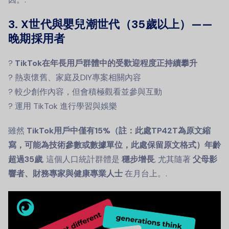
3. X世代與嬰兒潮世代（35歲以上）——
晚期採用者
?
TikTok在年長用戶群體中的受歡迎程度正持續攀升
? 熱衷懷舊、家庭及DIY專案相關內容
? 較少創作內容，但會積極觀看並參與互動
? 運用 TikTok 進行學習與娛樂
雖然
TikTok用戶中僅有15%（註：此處TP42T為原文縮
寫，可能為技術參數或數據單位，此處保留原文格式）年齡
超過35歲
, 這個人口統計群體是
穩步增長
, 尤其隨著
父母影
響者、財務專家與健康專業人士
在月台上。.