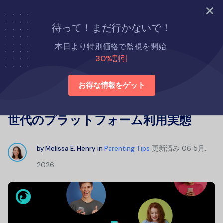
今すぐ試す
待って！まだ行かないで！
ホーム
子育てのコツ
本日より特別価格で監視を開始
TikTokユーザーの年齢層別分布：各世代のプラットフォーム利用
30%割引
実態
お得な情報をゲット
TikTokユーザーの年齢層別分布：各
世代のプラットフォーム利用実態
更新済み
06 5月,
by
Melissa E. Henry
in
Parenting Tips
2026