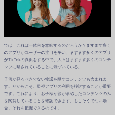
では、これは一体何を意味するのだろうか？ますます多く
のアプリがユーザーの注目を争い、ますます多くのアプリ
がTikTokの真似をする中で、人々はますます多くのコンテ
ンツに晒されていることに気づいている。.
子供が見るべきでない物議を醸すコンテンツも含まれま
す。だからこそ、監視アプリの利用を検討することが重要
です。これにより、お子様が親が承認したコンテンツのみ
を閲覧していることを確認できます。もしそうでない場
合、それを把握できるのです。.