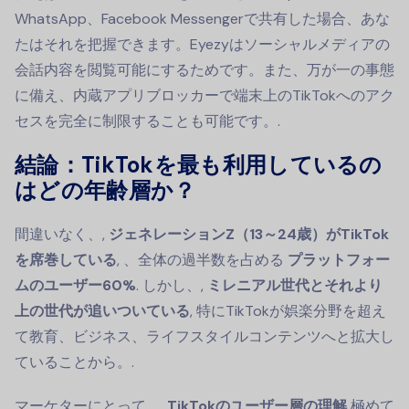
WhatsApp、Facebook Messengerで共有した場合、あな
たはそれを把握できます。Eyezyはソーシャルメディアの
会話内容を閲覧可能にするためです。また、万が一の事態
に備え、内蔵アプリブロッカーで端末上のTikTokへのアク
セスを完全に制限することも可能です。.
結論：TikTokを最も利用しているの
はどの年齢層か？
間違いなく、,
ジェネレーションZ（13～24歳）がTikTok
を席巻している
, 、全体の過半数を占める
プラットフォー
ムのユーザー60%
. しかし、,
ミレニアル世代とそれより
上の世代が追いついている
, 特にTikTokが娯楽分野を超え
て教育、ビジネス、ライフスタイルコンテンツへと拡大し
ていることから。.
マーケターにとって、,
TikTokのユーザー層の理解
極めて