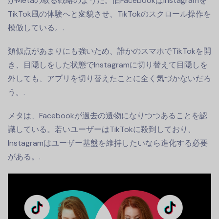
がMetaの取る戦略のようだ。旧FacebookはInstagramを
TikTok風の体験へと変貌させ、TikTokのスクロール操作を
模倣している。.
類似点があまりにも強いため、誰かのスマホでTikTokを開
き、目隠しをした状態でInstagramに切り替えて目隠しを
外しても、アプリを切り替えたことに全く気づかないだろ
う。.
メタは、Facebookが過去の遺物になりつつあることを認
識している。若いユーザーはTikTokに殺到しており、
Instagramはユーザー基盤を維持したいなら進化する必要
がある。.