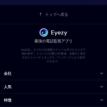
トップへ戻る
最強の電話監視アプリ
SaaSは、キプロス共和国リマソール市ゲルマソギア
地区4047、ジョージウA通り83番地、店舗17に登記
されたフォーチュネックス・リミテッドにより提供
されます。
会社
人気
特徴