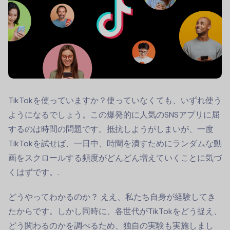
TikTokを使っていますか？使っていなくても、いずれ使う
ようになるでしょう。この爆発的に人気のSNSアプリに屈
するのは時間の問題です。抵抗しようがしまいが、一度
TikTokを試せば、一日中、時間を潰すためにランダムな動
画をスクロールする頻度がどんどん増えていくことに気づ
くはずです。.
どうやってわかるのか？ ええ、私たち自身が経験してき
たからです。しかし同時に、各世代がTikTokをどう捉え、
どう関わるのかを調べるため、独自の実験も実施しまし