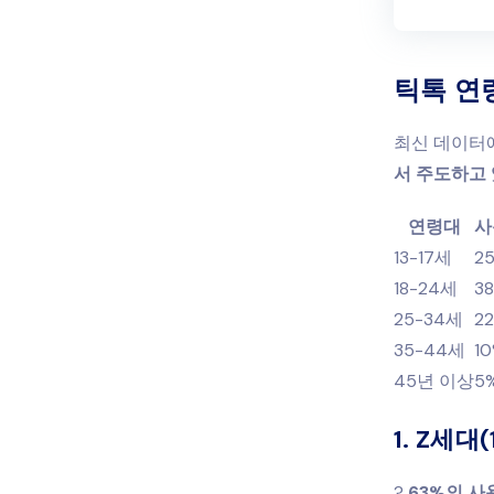
틱톡 연
최신 데이터
서 주도하고
연령대
사
13-17세
2
18-24세
3
25-34세
2
35-44세
1
45년 이상
5
1. Z세대
?
63%의 사