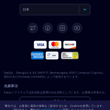
日本
English
Deutsch
Español
Français
Italiano
SaaSは、Georgiou A, 83, SHOP 17, Germasogeia, 4047, Limassol, Cyprusに
Português
登記されたFortunex Limited社によって提供されています。
免責事項
Türkçe
Eyezyソフトウェアは合法的な使用のみを目的としています。お客様が所有されていないデバイスにライセンスソフトウェアをインストールすることは、適用される法律およびお住まいの地域の法律に違反します。法律では一般的に、ライセンスソフトウェアをインストールしようとするデバイスの所有者に通知することが義務付けられています。この要件に違反した場合、違反者に厳しい金銭罰および刑事罰が課される可能性があります。ライセンスソフトウェアをインストールし使用する前に、お客様の管轄区域内におけるライセンスソフトウェアの使用の合法性に関して、お客様の法律顧問に相談してください。お客様は、ライセンスソフトウェアを当該デバイスにインストールすることに関して単独で責任を負うものとし、Eyezyが責任を負わないことを認識するものとします。
Polski
もっと表示する
弊社では、お客様に最高の体験をご提供するため、Cookieを使用しています。
Română
続行すると、弊社の
Cookieポリシー
に同意したことになります。