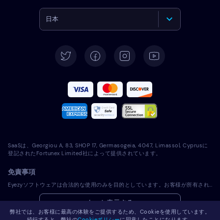
日本
English
Deutsch
Español
Français
Italiano
SaaSは、Georgiou A, 83, SHOP 17, Germasogeia, 4047, Limassol, Cyprusに
Português
登記されたFortunex Limited社によって提供されています。
免責事項
Türkçe
Eyezyソフトウェアは合法的な使用のみを目的としています。お客様が所有されていないデバイスにライセンスソフトウェアをインストールすることは、適用される法律およびお住まいの地域の法律に違反します。法律では一般的に、ライセンスソフトウェアをインストールしようとするデバイスの所有者に通知することが義務付けられています。この要件に違反した場合、違反者に厳しい金銭罰および刑事罰が課される可能性があります。ライセンスソフトウェアをインストールし使用する前に、お客様の管轄区域内におけるライセンスソフトウェアの使用の合法性に関して、お客様の法律顧問に相談してください。お客様は、ライセンスソフトウェアを当該デバイスにインストールすることに関して単独で責任を負うものとし、Eyezyが責任を負わないことを認識するものとします。
Polski
もっと表示する
弊社では、お客様に最高の体験をご提供するため、Cookieを使用しています。
Română
続行すると、弊社の
Cookieポリシー
に同意したことになります。