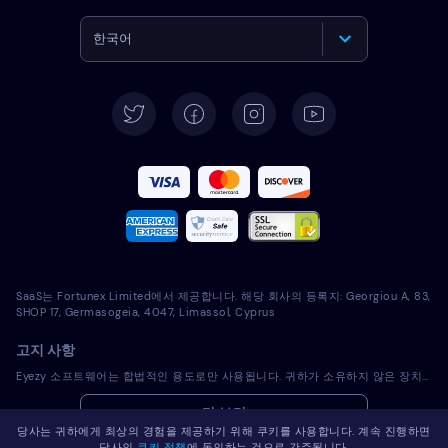
한국어
English
Deutsch
Español
Français
Italiano
SaaS는 Fortunex Limited에서 제공합니다. 해당 회사의 등록지: Georgiou A, 83,
Português
SHOP 17, Germasogeia, 4047, Limassol, Cyprus
고지 사항
Türkçe
Eyezy 소프트웨어는 합법적인 용도로만 사용됩니다. 귀하가 소유하지 않은 장치에 라이선스 소프트웨어를 설치하는 것은 해당 법률 및 현지 관할 법률을 위반하는 것입니다. 법에 따라 일반적으로 라이선스 소프트웨어를 설치하려는 장치의 소유자에게 이를 통지해야 합니다. 이 요건을 위반하면 위반자에게 심각한 금전적 및 형사적 처벌이 부과될 수 있습니다. 귀하는 라이센스 소프트웨어를 설치 및 사용하기 전에 귀하의 관할권 내에서 라이센스 소프트웨어 사용의 적법성과 관련하여 자신의 법률 고문과 상의해야 합니다. 라이선스 소프트웨어를 해당 장치에 설치하는 것에 대한 책임은 전적으로 귀하에게 있으며, Eyezy는 이에 대해 책임을 지지 않음을 인지하고 있습니다.
Polski
더 보기
당사는 귀하에게 최상의 경험을 제공하기 위해 쿠키를 사용합니다. 계속 진행하면
Română
당사의
쿠키 정책
에 동의하는 것으로 간주됩니다.