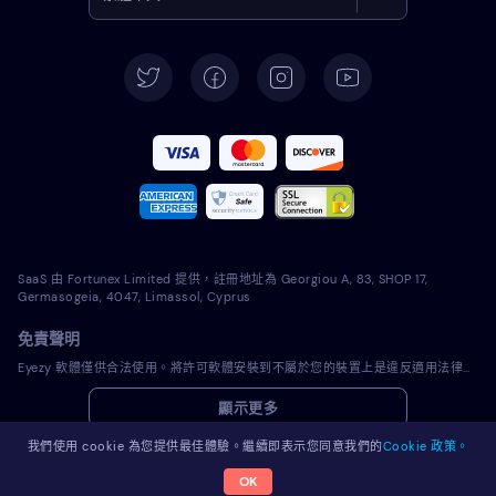
English
Deutsch
Español
Français
Italiano
SaaS 由 Fortunex Limited 提供，註冊地址為 Georgiou A, 83, SHOP 17,
Português
Germasogeia, 4047, Limassol, Cyprus
免責聲明
Türkçe
Eyezy 軟體僅供合法使用。將許可軟體安裝到不屬於您的裝置上是違反適用法律和您當地司法管轄區法律的行為。法律通常要求您通知您打算在其上安裝許可軟體的裝置的所有者。違反此要求可能會導致違規者受到嚴厲的金錢和刑事處罰。在安裝和使用許可軟體之前，您應該諮詢您自己的法律顧問在您的管轄範圍內使用該許可軟體是否合法。您全權負責將許可軟體安裝到此類裝置上，並且您知道 Eyezy 不承擔任何責任。
Polski
顯示更多
Română
我們使用 cookie 為您提供最佳體驗。繼續即表示您同意我們的
Cookie 政策。
OK
© 2026 Eyezy。版權所有。
Nederlands