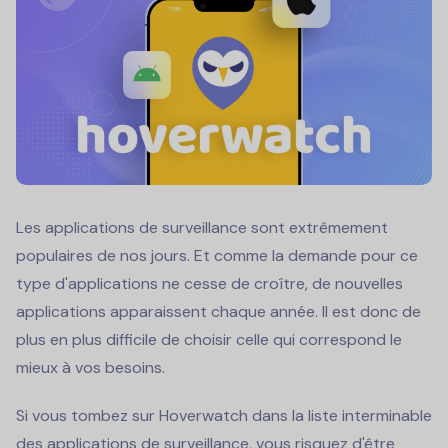
Les applications de surveillance sont extrêmement
populaires de nos jours. Et comme la demande pour ce
type d'applications ne cesse de croître, de nouvelles
applications apparaissent chaque année. Il est donc de
plus en plus difficile de choisir celle qui correspond le
mieux à vos besoins.
Si vous tombez sur Hoverwatch dans la liste interminable
des applications de surveillance, vous risquez d'être