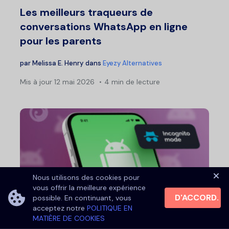
Les meilleurs traqueurs de
conversations WhatsApp en ligne
pour les parents
par
Melissa E. Henry
dans
Eyezy Alternatives
Mis à jour
12 mai 2026
4 min de lecture
Nous utilisons des cookies pour
vous offrir la meilleure expérience
D'ACCORD.
possible. En continuant, vous
Enregistreur d'écran caché sans
acceptez notre
POLITIQUE EN
icône pour Android : 4 Apps...
MATIÈRE DE COOKIES