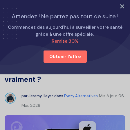
ESSAYEZ MAINTENANT
Attendez ! Ne partez pas tout de suite !
Accueil
Alternatives au Eyezy
Commencez dès aujourd'hui à surveiller votre santé
Hoverwatch Reviews 2026 : Hoverwatch fonctionne-t-il
grâce à une offre spéciale.
vraiment ?
Remise 30%
Obtenir l'offre
Hoverwatch Reviews 2026 :
Hoverwatch fonctionne-t-il
vraiment ?
Mis à jour
06
par
Jeremy Heyer
dans
Eyezy Alternatives
Mai, 2026