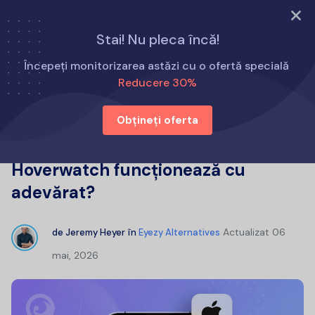
Încearcă acum
Stai! Nu pleca încă!
Acasă
Alternative la Eyezy
Începeți monitorizarea astăzi cu o ofertă specială
Hoverwatch Recenzii 2026: Hoverwatch funcționează cu
Reducere 30%
adevărat?
Obțineți oferta
Hoverwatch Recenzii 2026:
Hoverwatch funcționează cu
adevărat?
Actualizat
06
de
Jeremy Heyer
în
Eyezy Alternatives
mai, 2026