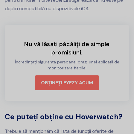
pentru iPhone, multe recenzii sugerează că nu este pe
deplin compatibilă cu dispozitivele iOS.
Nu vă lăsați păcăliți de simple
promisiuni.
Încredințați siguranța persoanei dragi unei aplicații de
monitorizare fiabile!
OBȚINEȚI EYEZY ACUM
Ce puteți obține cu Hoverwatch?
Trebuie să menționăm că lista de funcții oferite de