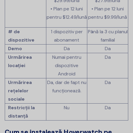
$29.99
/lună
$27.99
/lună
• Plan pe 12 luni
• Plan pe 12 luni
pentru
$12.49
/lună
pentru
$9.99
/lună
# de
1 dispozitiv per
Până la 3 cu planul
dispozitive
abonament
familial
Demo
Da
Da
Urmărirea
Numai pentru
Da
locației
dispozitive
Android
Urmărirea
Da, dar de fapt nu
Da
rețelelor
funcționează.
sociale
Restricții la
Nu
Da
distanță
Cum se instalează Hoverwatch pe