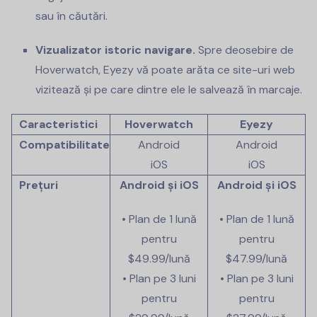
sau în căutări.
Vizualizator istoric navigare.
Spre deosebire de
Hoverwatch, Eyezy vă poate arăta ce site-uri web
vizitează și pe care dintre ele le salvează în marcaje.
Caracteristici
Hoverwatch
Eyezy
Compatibilitate
Android
Android
iOS
iOS
Prețuri
Android și iOS
Android și iOS
• Plan de 1 lună
• Plan de 1 lună
pentru
pentru
$49.99
/lună
$47.99
/lună
• Plan pe 3 luni
• Plan pe 3 luni
pentru
pentru