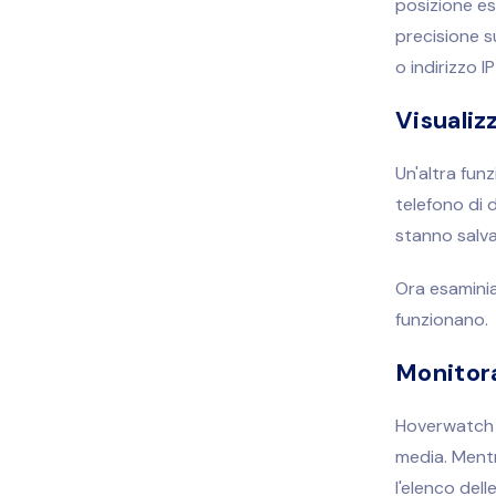
posizione e
precisione s
o indirizzo I
Visualiz
Un'altra funz
telefono di d
stanno salva
Ora esaminia
funzionano.
Monitora
Hoverwatch 
media. Mentr
l'elenco del