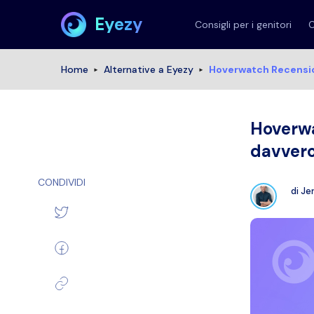
Eyezy
Consigli per i genitori
C
Home
Alternative a Eyezy
Hoverwatch Recensio
Hoverwa
davver
CONDIVIDI
di
Je