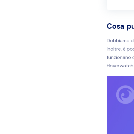
Cosa pu
Dobbiamo dir
Inoltre, è po
funzionano q
Hoverwatch h