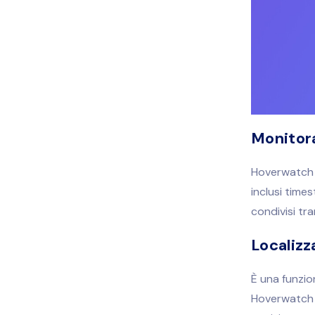
Monitor
Hoverwatch c
inclusi time
condivisi tr
Localizz
È una funzio
Hoverwatch n