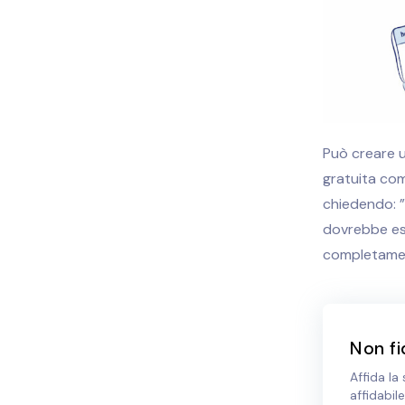
Può creare u
gratuita com
chiedendo: ”
dovrebbe ess
completament
Non fi
Affida la
affidabile