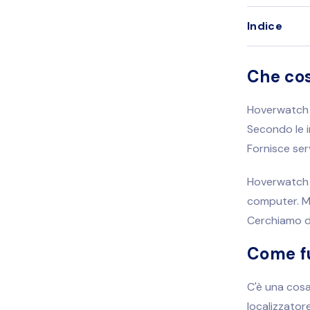
Indice
Che co
Hoverwatch è
Secondo le i
Fornisce serv
Hoverwatch s
computer. Ma
Cerchiamo di
Come f
C'è una cos
localizzator