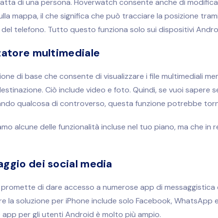
satta di una persona. Hoverwatch consente anche di modifica
ulla mappa, il che significa che può tracciare la posizione tram
P del telefono. Tutto questo funziona solo sui dispositivi Andro
zatore multimediale
ione di base che consente di visualizzare i file multimediali me
estinazione. Ciò include video e foto. Quindi, se vuoi sapere se 
ndo qualcosa di controverso, questa funzione potrebbe tornar
mo alcune delle funzionalità incluse nel tuo piano, ma che in 
ggio dei social media
promette di dare accesso a numerose app di messaggistica e
e la soluzione per iPhone include solo Facebook, WhatsApp e
le app per gli utenti Android è molto più ampio.