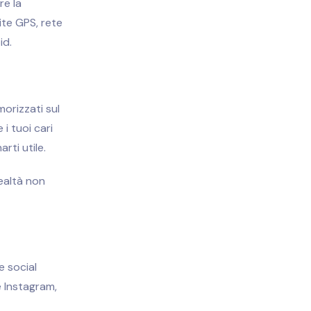
re la
ite GPS, rete
id.
morizzati sul
i tuoi cari
ti utile.
realtà non
 social
 Instagram,