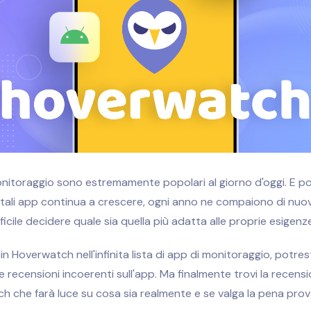
nitoraggio sono estremamente popolari al giorno d'oggi. E po
tali app continua a crescere, ogni anno ne compaiono di nuo
ficile decidere quale sia quella più adatta alle proprie esigenz
 in Hoverwatch nell'infinita lista di app di monitoraggio, potres
e recensioni incoerenti sull'app. Ma finalmente trovi la recen
h che farà luce su cosa sia realmente e se valga la pena prova