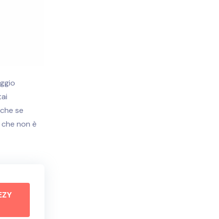
aggio
tai
nche se
 che non è
EZY