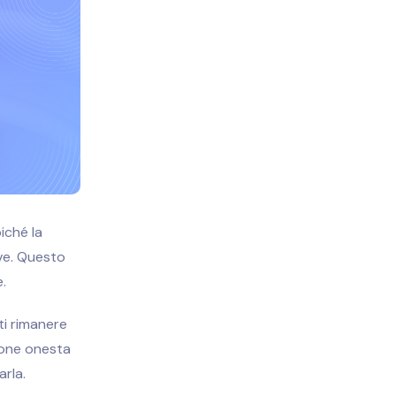
iché la
ve. Questo
e.
ti rimanere
sione onesta
rla.