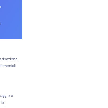
stinazione,
ltimediali
raggio e
 la