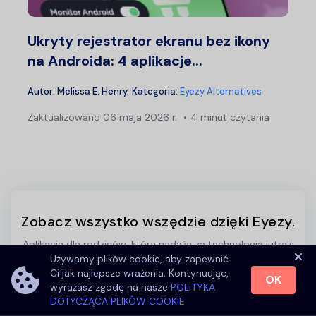
Ukryty rejestrator ekranu bez ikony
na Androida: 4 aplikacje...
Autor:
Melissa E. Henry
.
Kategoria:
Eyezy Alternatives
Zaktualizowano
06 maja 2026 r.
4 minut czytania
Zobacz wszystko wszędzie dzięki Eyezy.
Aplikacja dla rodziców, która nadąża za technologią jutra's
Używamy plików cookie, aby zapewnić
Ci jak najlepsze wrażenia. Kontynuując,
WYPRÓBUJ EYEZY TERAZ
OK
wyrażasz zgodę na nasze
POLITYKA
DOTYCZĄCA PLIKÓW COOKIE