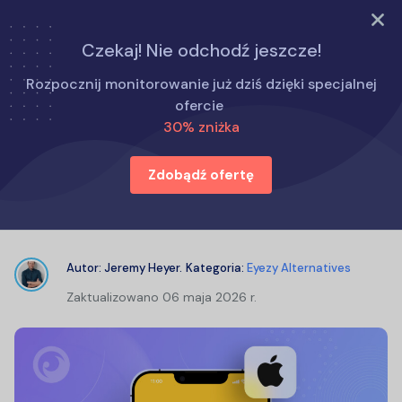
WYPRÓBUJ TERAZ
Czekaj! Nie odchodź jeszcze!
Strona główna
Alternatywy dla Eyezy
Rozpocznij monitorowanie już dziś dzięki specjalnej
Recenzje Hoverwatch 2026: Czy Hoverwatch działa
ofercie
naprawdę?
30% zniżka
Zdobądź ofertę
Recenzje Hoverwatch 2026: Czy
Hoverwatch działa naprawdę?
Autor:
Jeremy Heyer
.
Kategoria:
Eyezy Alternatives
Zaktualizowano
06 maja 2026 r.