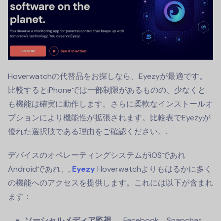
Hoverwatchの代替品をお探しなら、Eyezyが最適です。
比較するとiPhoneでは一部制限があるものの、少なくと
も機能は確実に動作します。さらに柔軟なインストールオ
プションにより機能性が拡張されます。比較表でEyezyが
優れた選択肢である理由をご確認ください。.
デバイスのオペレーティングシステムがiOSであれ
Androidであれ、,
Eyezy
Hoverwatchよりもはるかに多く
の機能へのアクセスを提供します。これには以下が含まれ
ます：
ソーシャルメディア監視。.
Facebook、Snapchat、