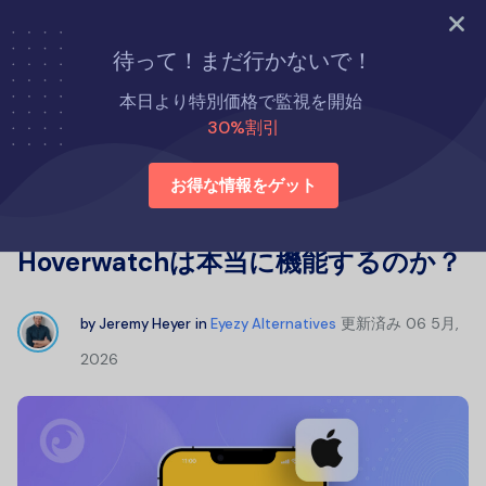
今すぐ試す
待って！まだ行かないで！
ホーム
Eyezyの代替品
本日より特別価格で監視を開始
Hoverwatchレビュー2026：Hoverwatchは本当に機能するの
30%割引
か？
お得な情報をゲット
Hoverwatchレビュー2026：
Hoverwatchは本当に機能するのか？
更新済み
06 5月,
by
Jeremy Heyer
in
Eyezy Alternatives
2026