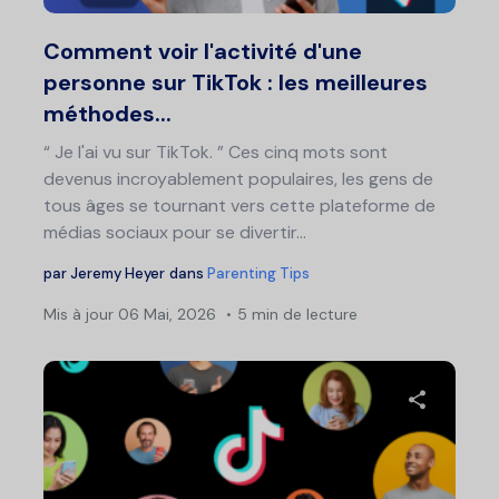
Twitter
F
Comment voir l'activité d'une
personne sur TikTok : les meilleures
méthodes...
“ Je l'ai vu sur TikTok. ” Ces cinq mots sont
devenus incroyablement populaires, les gens de
tous âges se tournant vers cette plateforme de
médias sociaux pour se divertir...
par
Jeremy Heyer
dans
Parenting Tips
Mis à jour
06 Mai, 2026
5 min de lecture
Partage