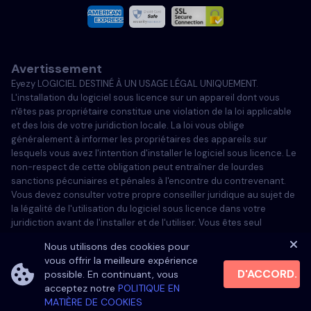
Italiano
Avertissement
Portugais
Eyezy LOGICIEL DESTINÉ À UN USAGE LÉGAL UNIQUEMENT.
L'installation du logiciel sous licence sur un appareil dont vous
Türkçe
n'êtes pas propriétaire constitue une violation de la loi applicable
et des lois de votre juridiction locale. La loi vous oblige
généralement à informer les propriétaires des appareils sur
Polski
lesquels vous avez l'intention d'installer le logiciel sous licence. Le
non-respect de cette obligation peut entraîner de lourdes
sanctions pécuniaires et pénales à l'encontre du contrevenant.
Vous devez consulter votre propre conseiller juridique au sujet de
la légalité de l'utilisation du logiciel sous licence dans votre
juridiction avant de l'installer et de l'utiliser. Vous êtes seul
responsable de l'installation du logiciel sous licence sur un tel
Nous utilisons des cookies pour
appareil et vous êtes conscient que Eyezy ne peut être tenu
vous offrir la meilleure expérience
responsable.
D'ACCORD.
possible. En continuant, vous
acceptez notre
POLITIQUE EN
MATIÈRE DE COOKIES
©
2026
Eyezy. All rights reserved.