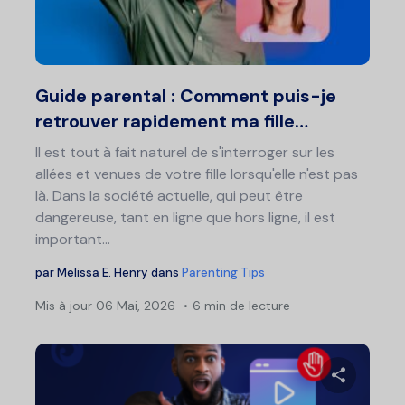
Twitter
F
Guide parental : Comment puis-je
retrouver rapidement ma fille…
Il est tout à fait naturel de s'interroger sur les
allées et venues de votre fille lorsqu'elle n'est pas
là. Dans la société actuelle, qui peut être
dangereuse, tant en ligne que hors ligne, il est
important...
par
Melissa E. Henry
dans
Parenting Tips
Mis à jour
06 Mai, 2026
6 min de lecture
Nav
de