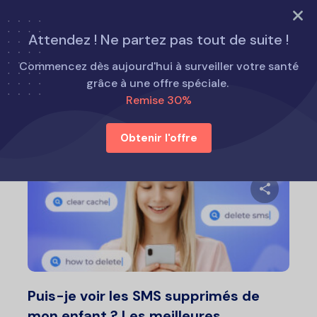
ESSAYEZ MAINTENANT
Attendez ! Ne partez pas tout de suite !
Accueil
Conseils parentaux
Commencez dès aujourd'hui à surveiller votre santé
grâce à une offre spéciale.
Remise 30%
Conseils parentaux
Obtenir l'offre
Partage
Twitter
F
Puis-je voir les SMS supprimés de
mon enfant ? Les meilleures