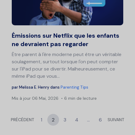
art
Partage
Twitter
F
Émissions sur Netflix que les enfants
ne devraient pas regarder
Être parent à l'ère moderne peut être un véritable
soulagement, surtout lorsque l'on peut compter
sur l'iPad pour se divertir. Malheureusement, ce
même iPad que vous...
par
Melissa E. Henry
dans
Parenting Tips
Mis à jour
06 Mai, 2026
6 min de lecture
1
2
3
4
…
6
PRÉCÉDENT
SUIVANT