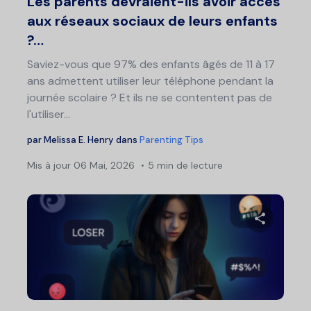
Les parents devraient-ils avoir accès
aux réseaux sociaux de leurs enfants
?…
Saviez-vous que 97% des enfants âgés de 11 à 17
ans admettent utiliser leur téléphone pendant la
journée scolaire ? Et ils ne se contentent pas de
l'utiliser...
par
Melissa E. Henry
dans
Parenting Tips
Mis à jour
06 Mai, 2026
5 min de lecture
Partage
Twitter
F