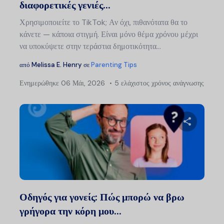
διαφορετικές γενιές...
Χρησιμοποιείτε το TikTok; Αν όχι, πιθανότατα θα το
κάνετε — κάποια στιγμή. Είναι μόνο θέμα χρόνου μέχρι
να υποκύψετε στην τεράστια δημοτικότητα...
από
Melissa E. Henry
σε
Parenting Tips
Ενημερώθηκε
06 Μάι, 2026
5 ελάχιστος χρόνος ανάγνωσης
Μοιραστείτ
Twitter
Faceb
Οδηγός για γονείς: Πώς μπορώ να βρω
γρήγορα την κόρη μου...