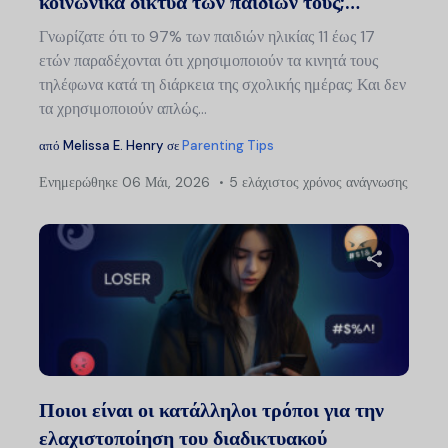
κοινωνικά δίκτυα των παιδιών τους;…
Γνωρίζατε ότι το 97% των παιδιών ηλικίας 11 έως 17
ετών παραδέχονται ότι χρησιμοποιούν τα κινητά τους
τηλέφωνα κατά τη διάρκεια της σχολικής ημέρας; Και δεν
τα χρησιμοποιούν απλώς...
από
Melissa E. Henry
σε
Parenting Tips
Ενημερώθηκε
06 Μάι, 2026
5 ελάχιστος χρόνος ανάγνωσης
Μοιραστείτ
Twitter
Faceb
Ποιοι είναι οι κατάλληλοι τρόποι για την
ελαχιστοποίηση του διαδικτυακού