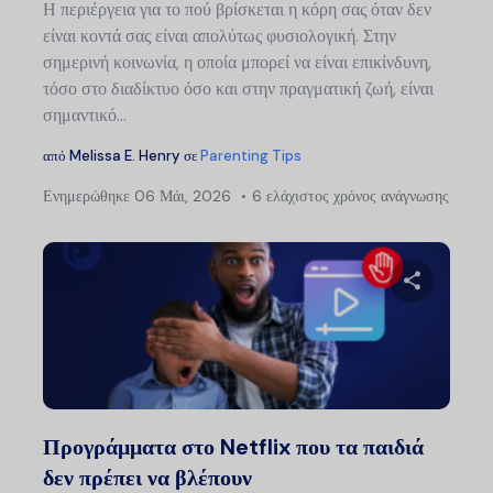
Η περιέργεια για το πού βρίσκεται η κόρη σας όταν δεν
είναι κοντά σας είναι απολύτως φυσιολογική. Στην
σημερινή κοινωνία, η οποία μπορεί να είναι επικίνδυνη,
τόσο στο διαδίκτυο όσο και στην πραγματική ζωή, είναι
σημαντικό...
από
Melissa E. Henry
σε
Parenting Tips
Ενημερώθηκε
06 Μάι, 2026
6 ελάχιστος χρόνος ανάγνωσης
Πλ
άρ
Μοιραστείτ
Twitter
Faceb
Προγράμματα στο Netflix που τα παιδιά
δεν πρέπει να βλέπουν