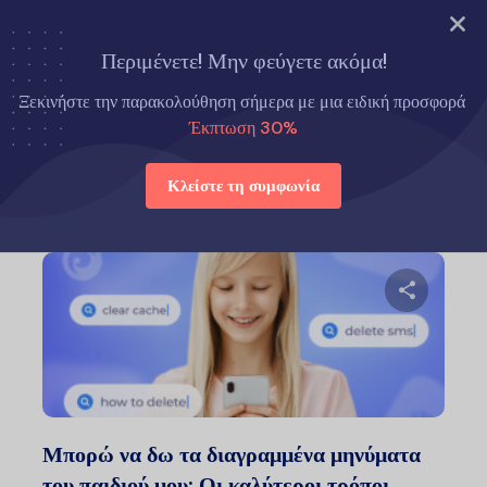
ΔΟΚΙΜΑΣΤΕ ΤΩΡΑ
Περιμένετε! Μην φεύγετε ακόμα!
Αρχική σελίδα
Συμβουλές για γονείς
Ξεκινήστε την παρακολούθηση σήμερα με μια ειδική προσφορά
Έκπτωση 30%
Συμβουλές για γονείς
Κλείστε τη συμφωνία
Μοιραστείτ
Twitter
Faceb
Μπορώ να δω τα διαγραμμένα μηνύματα
του παιδιού μου; Οι καλύτεροι τρόποι...