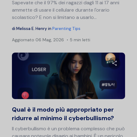
Sapevate che il 97% dei ragazzi dagli 11 ai 17 anni
ammette di usare il cellulare durante l'orario
scolastico? E non si limitano a usarlo...
di
Melissa E. Henry
in
Parenting Tips
Aggiornato
06 Mag, 2026
5 min letti
Condividi 
Twitter
F
Qual è il modo più appropriato per
ridurre al minimo il cyberbullismo?
Il cyberbullismo è un problema complesso che può
causare notevole disagio ai bambini. È un pericolo