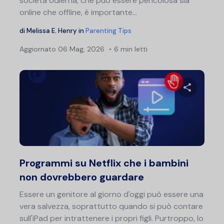
società odierna, che può essere pericolosa sia
online che offline, è importante...
di
Melissa E. Henry
in
Parenting Tips
Aggiornato
06 Mag, 2026
6 min letti
Nav
art
Condividi 
Twitter
F
Programmi su Netflix che i bambini
non dovrebbero guardare
Essere un genitore al giorno d'oggi può essere una
vera salvezza, soprattutto quando si può contare
sull'iPad per intrattenere i propri figli. Purtroppo, lo