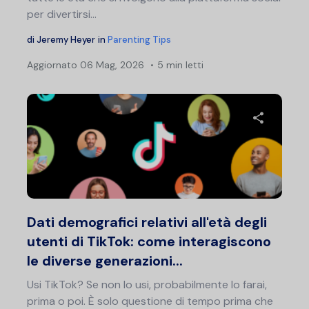
per divertirsi...
di
Jeremy Heyer
in
Parenting Tips
Aggiornato
06 Mag, 2026
5 min letti
Condividi 
Twitter
F
Dati demografici relativi all'età degli
utenti di TikTok: come interagiscono
le diverse generazioni...
Usi TikTok? Se non lo usi, probabilmente lo farai,
prima o poi. È solo questione di tempo prima che