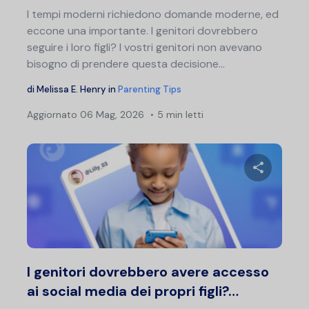
I tempi moderni richiedono domande moderne, ed
eccone una importante. I genitori dovrebbero
seguire i loro figli? I vostri genitori non avevano
bisogno di prendere questa decisione...
di
Melissa E. Henry
in
Parenting Tips
Aggiornato
06 Mag, 2026
5 min letti
Condividi 
Twitter
F
I genitori dovrebbero avere accesso
ai social media dei propri figli?…