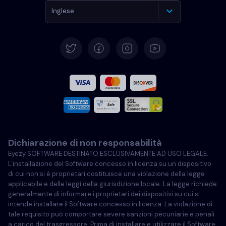
Inglese
Tedesco
Español
Francese
Italiano
Dichiarazione di non responsabilità
Portoghese
Eyezy SOFTWARE DESTINATO ESCLUSIVAMENTE AD USO LEGALE.
L'installazione del Software concesso in licenza su un dispositivo
Türkçe
di cui non si è proprietari costituisce una violazione della legge
applicabile e delle leggi della giurisdizione locale. La legge richiede
generalmente di informare i proprietari dei dispositivi su cui si
Polski
intende installare il Software concesso in licenza. La violazione di
tale requisito può comportare severe sanzioni pecuniarie e penali
a carico del trasgressore. Prima di installare e utilizzare il Software