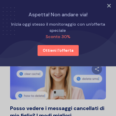
PROVA ORA
Aspetta! Non andare via!
Home
Consigli per i genitori
Inizia oggi stesso il monitoraggio con un'offerta
speciale
Sconto 30%
Consigli per i genitori
Ottieni l'offerta
Condividi 
Twitter
F
Posso vedere i messaggi cancellati di
mio figlio? I modi migliori...