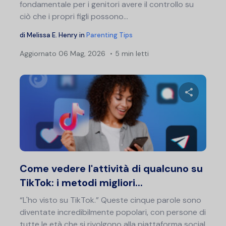
fondamentale per i genitori avere il controllo su
ciò che i propri figli possono...
di
Melissa E. Henry
in
Parenting Tips
Aggiornato
06 Mag, 2026
5 min letti
Condividi 
Twitter
F
Come vedere l'attività di qualcuno su
TikTok: i metodi migliori...
“L'ho visto su TikTok.” Queste cinque parole sono
diventate incredibilmente popolari, con persone di
tutte le età che si rivolgono alla piattaforma social