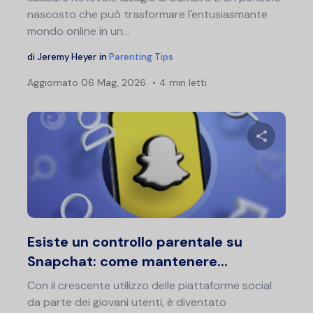
nascosto che può trasformare l'entusiasmante
mondo online in un...
di
Jeremy Heyer
in
Parenting Tips
Aggiornato
06 Mag, 2026
4 min letti
Condividi 
Twitter
F
Esiste un controllo parentale su
Snapchat: come mantenere...
Con il crescente utilizzo delle piattaforme social
da parte dei giovani utenti, è diventato