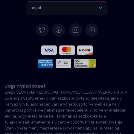
angol
Német
Español
Francia
Olasz
Jogi nyilatkozat
Português
Eyezy SZOFTVER KIZÁRÓLAG TÖRVÉNYES CÉLRA HASZNÁLHATÓ. A
Licencelt Szoftvernek olyan eszközre történő telepítése, amely
Türkçe
nem az Ön tulajdonában van, a vonatkozó törvények és a helyi
joghatóság törvényeinek megsértését jelenti. A törvény általában
előírja, hogy értesítenie kell azoknak az eszközöknek a
Polski
tulajdonosait, amelyekre a Licencelt Szoftvert telepíteni kívánja.
Ezen követelmény megsértése súlyos pénzügyi és büntetőjogi