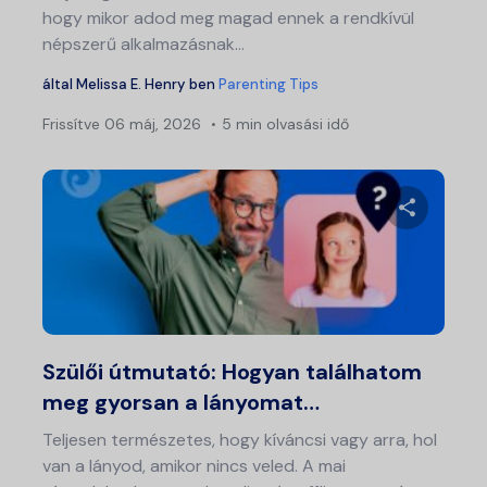
hogy mikor adod meg magad ennek a rendkívül
népszerű alkalmazásnak...
által
Melissa E. Henry
ben
Parenting Tips
Frissítve
06 máj, 2026
5 min olvasási idő
Ossza meg
Twitter
Fa
Szülői útmutató: Hogyan találhatom
meg gyorsan a lányomat…
Teljesen természetes, hogy kíváncsi vagy arra, hol
van a lányod, amikor nincs veled. A mai