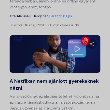
társadalomban, amely online és offline egyaránt
veszélyes lehet, fontos...
által
Melissa E. Henry
ben
Parenting Tips
Frissítve
06 máj, 2026
6 min olvasási idő
Bej
nav
Ossza meg
Twitter
Fa
A Netflixen nem ajánlott gyerekeknek
nézni
A mai szülőknek ez életmentő lehet, különösen, ha
az iPadre támaszkodhatnak a szórakozás terén.
Sajnos ugyanaz az iPad, amelyet Ön...