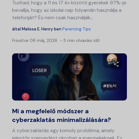
Tudtad, hogy a 11 és 17 év közötti gyerekek 97%-je
bevallja, hogy az iskolai nap folyamán használja a
telefonját? És nem csak használják...
által
Melissa E. Henry
ben
Parenting Tips
Frissítve
06 máj, 2026
5 min olvasási idő
Ossza meg
Twitter
Fa
Mi a megfelelő módszer a
cyberzaklatás minimalizálására?
A cyberzaklatás egy komoly probléma, amely
jelentős szenvedést okozhat a gyermekeknek. Ez