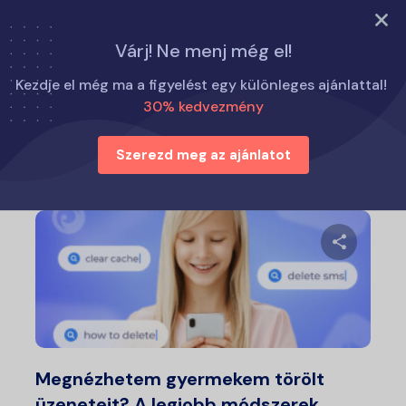
PRÓBÁLJA KI MOST
Várj! Ne menj még el!
Otthon
Szülői tippek
Kezdje el még ma a figyelést egy különleges ajánlattal!
30% kedvezmény
Szülői tippek
Szerezd meg az ajánlatot
Ossza meg
Twitter
Fa
Megnézhetem gyermekem törölt
üzeneteit? A legjobb módszerek…