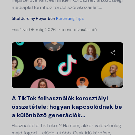
népszerűvé vált, és minden korosztály a közösségi
médiaplatformhoz fordul szórakozásért...
által
Jeremy Heyer
ben
Parenting Tips
Frissítve
06 máj, 2026
5 min olvasási idő
Ossza meg
Twitter
Fa
A TikTok felhasználók korosztályi
összetétele: hogyan kapcsolódnak be
a különböző generációk…
Használod a TikTokot? Ha nem, akkor valószínűleg
majd fogod – előbb-utóbb. Csak idő kérdése,