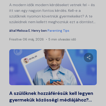
A modern idők modern kérdéseket vetnek fel – és
itt van egy nagyon fontos kérdés. Kell-e a
szülőknek nyomon követniük gyermekeiket? A te
szüleidnek nem kellett meghozniuk ezt a döntést...
által
Melissa E. Henry
ben
Parenting Tips
Frissítve
06 máj, 2026
5 min olvasási idő
Ossza meg
Twitter
Fa
A szülőknek hozzáférésük kell legyen
gyermekük közösségi médiájához?…