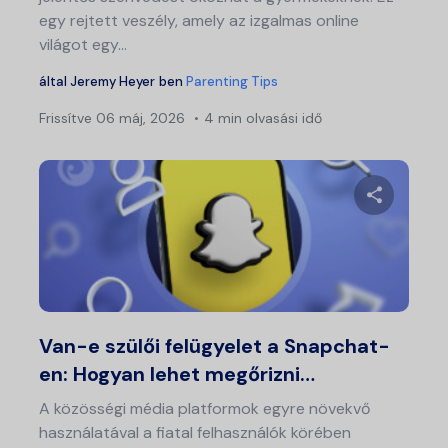
egy rejtett veszély, amely az izgalmas online
világot egy...
által
Jeremy Heyer
ben
Parenting Tips
Frissítve
06 máj, 2026
4 min olvasási idő
Ossza meg
Twitter
Fa
Van-e szülői felügyelet a Snapchat-
en: Hogyan lehet megőrizni…
A közösségi média platformok egyre növekvő
használatával a fiatal felhasználók körében