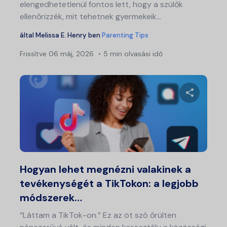
elengedhetetlenül fontos lett, hogy a szülők
ellenőrizzék, mit tehetnek gyermekeik...
által
Melissa E. Henry
ben
Parenting Tips
Frissítve
06 máj, 2026
5 min olvasási idő
Ossza meg
Twitter
Fa
Hogyan lehet megnézni valakinek a
tevékenységét a TikTokon: a legjobb
módszerek…
“Láttam a TikTok-on.” Ez az öt szó őrülten