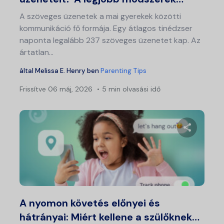
A szöveges üzenetek a mai gyerekek közötti
kommunikáció fő formája. Egy átlagos tinédzser
naponta legalább 237 szöveges üzenetet kap. Az
ártatlan...
által
Melissa E. Henry
ben
Parenting Tips
Frissítve
06 máj, 2026
5 min olvasási idő
Ossza meg
Twitter
Fa
A nyomon követés előnyei és
hátrányai: Miért kellene a szülőknek…