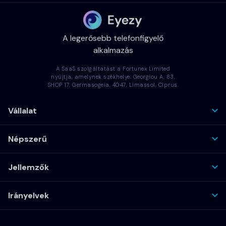
A legerősebb telefonfigyelő
alkalmazás
A SaaS szolgáltatást a Fortunex Limited
nyújtja, amelynek székhelye: Georgiou A, 83,
SHOP 17, Germasogeia, 4047, Limassol, Ciprus.
Vállalat
Népszerű
Jellemzők
Irányelvek